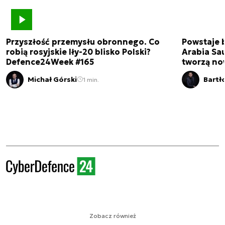
Przyszłość przemysłu obronnego. Co
Powstaje 
robią rosyjskie Iły-20 blisko Polski?
Arabia Sau
Defence24Week #165
tworzą no
Michał Górski
Bartł
1 min.
Zobacz również