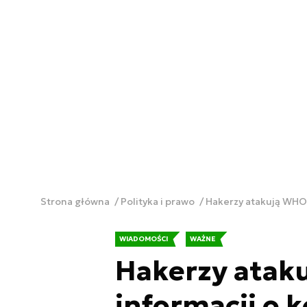
Strona główna
Polityka i prawo
Hakerzy atakują WHO.
WIADOMOŚCI
WAŻNE
Hakerzy atak
informacji o 