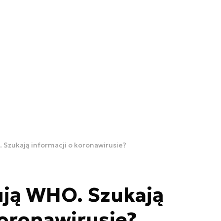
 Szukają informacji o koronawirusie?
ują WHO. Szukają
koronawirusie?