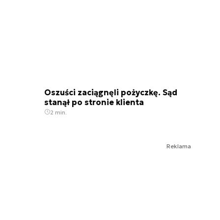
Oszuści zaciągnęli pożyczkę. Sąd
stanął po stronie klienta
2 min.
Reklama