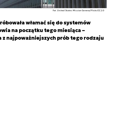
Fot. United States Mission Geneva/Flickr/CC 2.0
próbowała włamać się do systemów
wia na początku tego miesiąca –
a z najpoważniejszych prób tego rodzaju