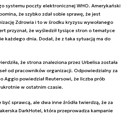
go systemu poczty elektronicznej WHO. Amerykański
mina, że szybko zdał sobie sprawę, że jest
zację Zdrowia i to
w środku kryzysu wywołanego
t przyznał, że wyśledził tysiące stron o tematyce
e każdego dnia. Dodał, że z taka sytuacją ma do
rdziła, że strona znaleziona przez Urbelisa została
seł od pracowników organizacji. Odpowiedzialny za
o Aggio powiedział Reutersowi, że liczba prób
krotnie w ostatnim czasie.
e być sprawcą, ale dwa inne źródła twierdzą, że za
akerska DarkHotel, która przeprowadza kampanie