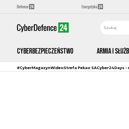
Cyberbezpieczeństwo
Armia i Służ
#CyberMagazyn
Wideo
Strefa Pekao SA
Cyber24Days - r