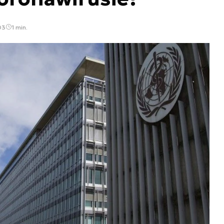
03
1 min.