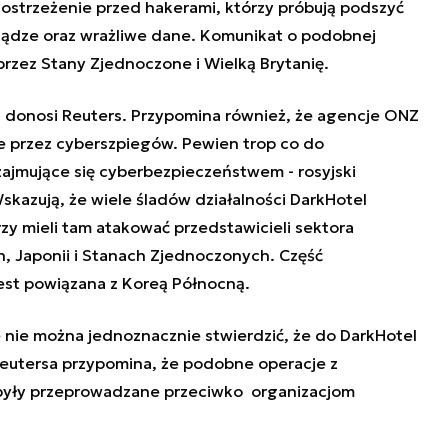
strzeżenie przed hakerami, którzy próbują podszyć
niądze oraz wrażliwe dane. Komunikat o podobnej
przez Stany Zjednoczone i Wielką Brytanię.
 donosi Reuters. Przypomina również, że agencje ONZ
 przez cyberszpiegów. Pewien trop co do
zajmujące się cyberbezpieczeństwem - rosyjski
skazują, że wiele śladów działalności DarkHotel
zy mieli tam atakować przedstawicieli sektora
, Japonii i Stanach Zjednoczonych. Część
jest powiązana z Koreą Północną.
 nie można jednoznacznie stwierdzić, że do DarkHotel
Reutersa przypomina, że podobne operacje z
były przeprowadzane przeciwko organizacjom