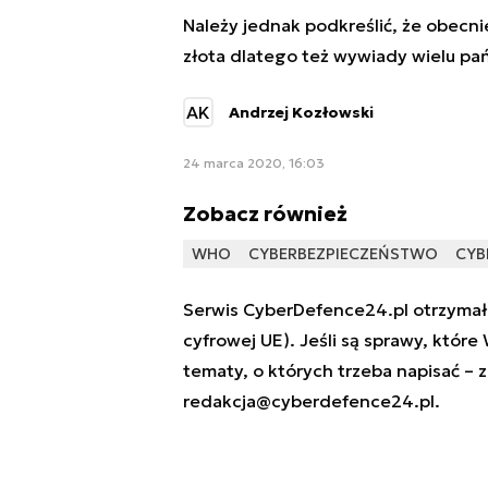
Należy jednak podkreślić, że obecni
złota dlatego też wywiady wielu pa
AK
Andrzej Kozłowski
24 marca 2020, 16:03
Zobacz również
WHO
CYBERBEZPIECZEŃSTWO
CYB
Serwis CyberDefence24.pl otrzymał 
cyfrowej UE). Jeśli są sprawy, które
tematy, o których trzeba napisać – 
redakcja@cyberdefence24.pl
.