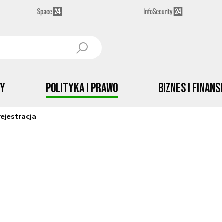
by
Polityka i prawo
Biznes i Finans
ejestracja