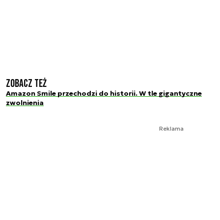
Zobacz też
Amazon Smile przechodzi do historii. W tle gigantyczne
zwolnienia
Reklama