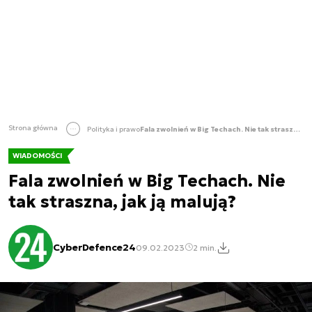
Strona główna
Polityka i prawo
Fala zwolnień w Big Techach. Nie tak straszna, jak ją malują?
WIADOMOŚCI
Fala zwolnień w Big Techach. Nie
tak straszna, jak ją malują?
CyberDefence24
09.02.2023
2 min.