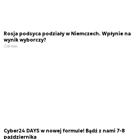
Rosja podsyca podziały w Niemczech. Wpłynie na
wynik wyborczy?
6 min.
Cyber24 DAYS w nowej formule! Bądź z nami 7-8
października