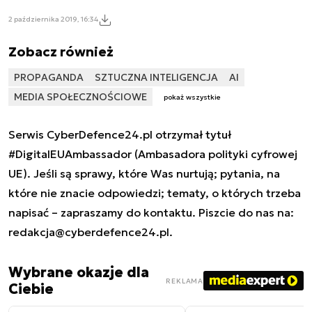
2 października 2019, 16:34
Zobacz również
PROPAGANDA
SZTUCZNA INTELIGENCJA
AI
MEDIA SPOŁECZNOŚCIOWE
pokaż wszystkie
Serwis CyberDefence24.pl otrzymał tytuł
#DigitalEUAmbassador (Ambasadora polityki cyfrowej
UE). Jeśli są sprawy, które Was nurtują; pytania, na
które nie znacie odpowiedzi; tematy, o których trzeba
napisać – zapraszamy do kontaktu. Piszcie do nas na:
redakcja@cyberdefence24.pl
.
Wybrane okazje dla
REKLAMA
Ciebie