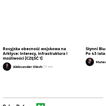
Rosyjska obecność wojskowa na
Słynni Blu
Arktyce: Interesy, infrastruktura i
Po 43 lata
możliwości [CZĘŚĆ 1]
Mateu
Aleksander Olech
7 min.