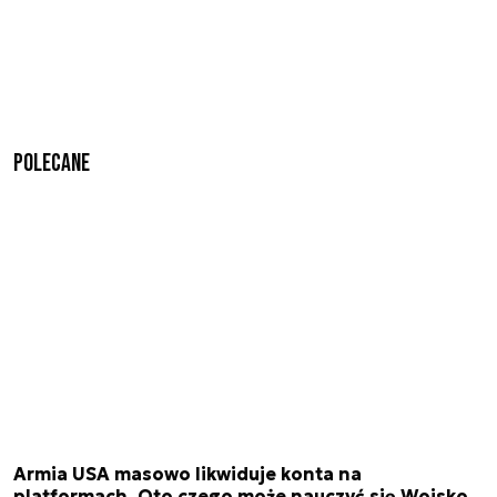
Polecane
Armia USA masowo likwiduje konta na
platformach. Oto czego może nauczyć się Wojsko