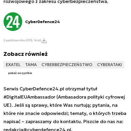
rozwojowego z zakresu cyberbezpieczeństwa.
CyberDefence24
2 października 2019, 14:45
Zobacz również
EXATEL
TAMA
CYBERBEZPIECZEŃSTWO
CYBERATAKI
pokaż wszystkie
Serwis CyberDefence24.pl otrzymał tytuł
#DigitalEUAmbassador (Ambasadora polityki cyfrowej
UE). Jeśli są sprawy, które Was nurtują; pytania, na
które nie znacie odpowiedzi; tematy, o których trzeba
napisać – zapraszamy do kontaktu. Piszcie do nas na:
redakcja@cyberdefence24.pl
.