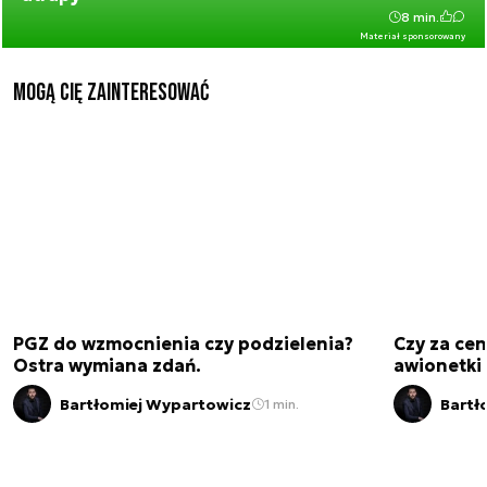
8 min.
Materiał sponsorowany
Mogą Cię zainteresować
PGZ do wzmocnienia czy podzielenia?
Czy za cen
Ostra wymiana zdań.
awionetki 
Bartłomiej Wypartowicz
Bartł
1 min.