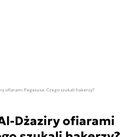
ry ofiarami Pegasusa. Czego szukali hakerzy?
Al-Dżaziry ofiarami
go szukali hakerzy?