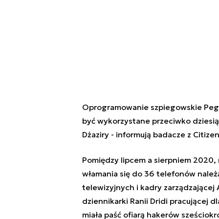
Oprogramowanie szpiegowskie Pega
być wykorzystane przeciwko dziesiąt
Dżaziry - informują badacze z Citiz
Pomiędzy lipcem a sierpniem 2020, 
włamania się do 36 telefonów nale
telewizyjnych i kadry zarządzającej
dziennikarki Ranii Dridi pracującej d
miała paść ofiarą hakerów sześciok