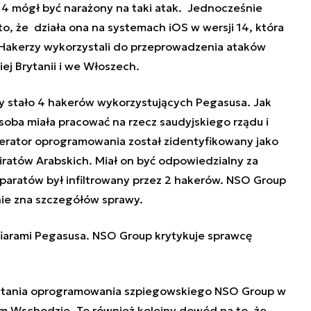
 14 mógł być narażony na taki atak. Jednocześnie
, że działa ona na systemach iOS w wersji 14, która
Hakerzy wykorzystali do przeprowadzenia ataków
ej Brytanii i we Włoszech.
y stało 4 hakerów wykorzystujących Pegasusa. Jak
osoba miała pracować na rzecz saudyjskiego rządu i
perator oprogramowania został zidentyfikowany jako
atów Arabskich. Miał on być odpowiedzialny za
paratów był infiltrowany przez 2 hakerów.
NSO Group
ie zna szczegółów sprawy.
fiarami Pegasusa. NSO Group krytykuje sprawcę
ystania oprogramowania szpiegowskiego NSO Group w
m Wschodzie. To również kolejny dowód na to, że