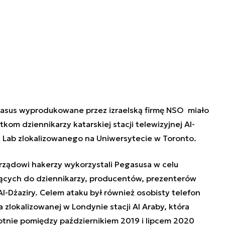
sus wyprodukowane przez izraelską firmę NSO miało
kom dziennikarzy katarskiej stacji telewizyjnej
Al-
en Lab zlokalizowanego na Uniwersytecie w Toronto.
rządowi hakerzy wykorzystali Pegasusa w celu
żących do dziennikarzy, producentów, prezenterów
Al-Dżaziry. Celem ataku był również osobisty telefon
la zlokalizowanej w Londynie stacji Al Araby, która
rotnie pomiędzy październikiem 2019 i lipcem 2020