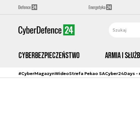
Cyberbezpieczeństwo
Armia i Służ
#CyberMagazyn
Wideo
Strefa Pekao SA
Cyber24Days - r