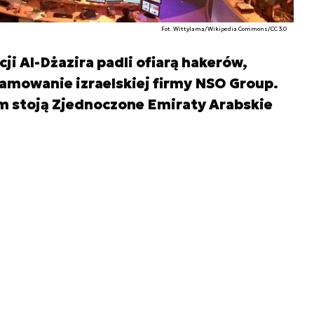
Fot. Wittylama/Wikipedia Commons/CC 3.0
cji Al-Dżazira padli ofiarą hakerów,
amowanie izraelskiej firmy NSO Group.
 stoją Zjednoczone Emiraty Arabskie