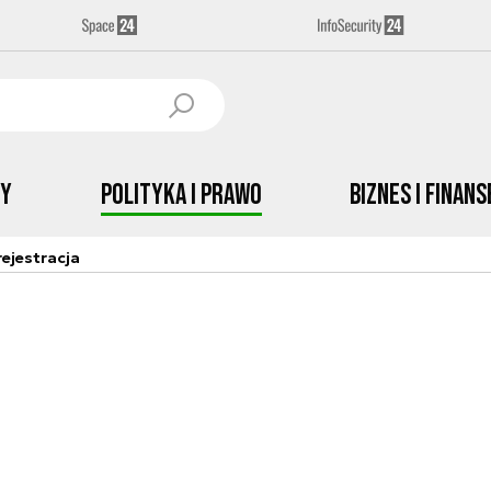
by
Polityka i prawo
Biznes i Finans
ejestracja