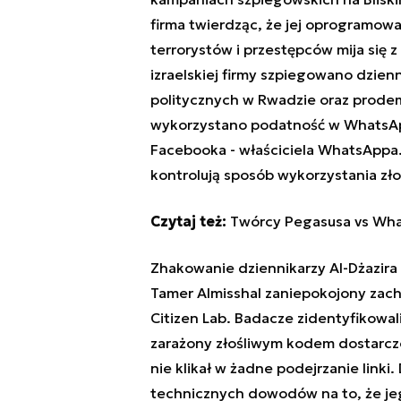
firma twierdząc, że jej oprogramowa
terrorystów i przestępców mija się
izraelskiej firmy szpiegowano dzien
politycznych w Rwadzie oraz prode
wykorzystano podatność w WhatsAp
Facebooka - właściciela WhatsAppa.
kontrolują sposób wykorzystania z
Czytaj też:
Twórcy Pegasusa vs Wha
Zhakowanie dziennikarzy
Al-Dżazira
Tamer Almisshal zaniepokojony zac
Citizen Lab. Badacze zidentyfikowali
zarażony złośliwym kodem dostarcz
nie klikał w żadne podejrzanie linki
technicznych dowodów na to, że jego