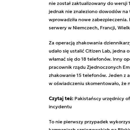
nie został zaktualizowany do wersji
jednak nie znaleziono dowodów na to
wprowadziła nowe zabezpieczenia. 
serwery w Niemczech, Francji, Wielki
Za operacją zhakowania dziennikarz
udało się ustalić
Citizen Lab, jedna 
włamać się do 18 telefonów. Inny o
pracownik rządu
Zjednoczonych Emir
zhakowanie 15 telefonów. Jeden z a
w oświadczeniu skomentowało, że n
Czytaj też:
Pakistańscy urzędnicy o
incydentu
To nie pierwszy przypadek wykorz
kampaniach szpiegowskich na Bliski