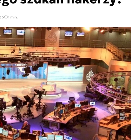
:36
1 min.