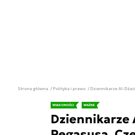
Strona główna
Polityka i prawo
Dziennikarze Al-Dżazi
WIADOMOŚCI
WAŻNE
Dziennikarze 
Pegasusa. Cze