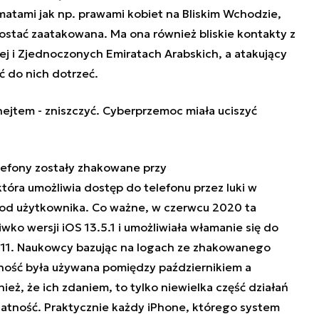
matami jak np. prawami kobiet na Bliskim Wchodzie,
 zostać zaatakowana. Ma ona również bliskie kontakty z
ej i Zjednoczonych Emiratach Arabskich, a atakujący
ać do nich dotrzeć.
hejtem - zniszczyć. Cyberprzemoc miała uciszyć
telefony zostały zhakowane przy
óra umożliwia dostęp do telefonu przez luki w
 od użytkownika. Co ważne, w czerwcu 2020 ta
ko wersji iOS 13.5.1 i umożliwiała włamanie się do
11. Naukowcy bazując na logach ze zhakowanego
ność była używana pomiędzy październikiem a
ież, że ich zdaniem, to tylko niewielka część działań
atność. Praktycznie każdy iPhone, którego system