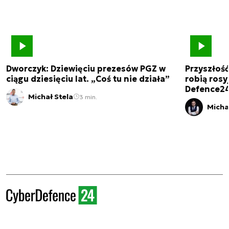
Dworczyk: Dziewięciu prezesów PGZ w
Przyszłoś
ciągu dziesięciu lat. „Coś tu nie działa”
robią rosyj
Defence2
Michał Stela
3 min.
Micha