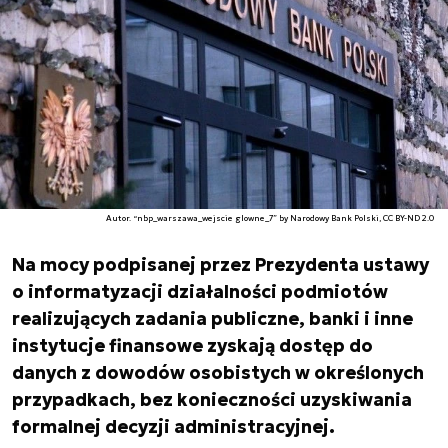
Autor. “nbp_warszawa_wejscie glowne_7” by Narodowy Bank Polski, CC BY-ND 2.0
Na mocy podpisanej przez Prezydenta ustawy
o informatyzacji działalności podmiotów
realizujących zadania publiczne, banki i inne
instytucje finansowe zyskają dostęp do
danych z dowodów osobistych w określonych
przypadkach, bez konieczności uzyskiwania
formalnej decyzji administracyjnej.