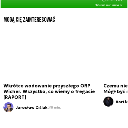
Materiał sponsorowany
Mogą Cię zainteresować
Wkrótce wodowanie przyszłego ORP
Czemu nie
Wicher. Wszystko, co wiemy o fregacie
Mógł być 
[RAPORT]
Bartł
Jarosław Ciślak
8 min.