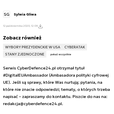
SG
Sylwia Gliwa
12 października 2020, 12:09
Zobacz również
WYBORY PREZYDENCKIE W USA
CYBERATAK
STANY ZJEDNOCZONE
pokaż wszystkie
Serwis CyberDefence24.pl otrzymał tytuł
#DigitalEUAmbassador (Ambasadora polityki cyfrowej
UE). Jeśli są sprawy, które Was nurtują; pytania, na
które nie znacie odpowiedzi; tematy, o których trzeba
napisać – zapraszamy do kontaktu. Piszcie do nas na:
redakcja@cyberdefence24.pl
.