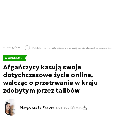
Strona główna
Polityka i prawo
Afgańczycy kasują swoje dotychczasowe życie online, walcząc o przetrwanie w kraju zdobytym przez talibów
WIADOMOŚCI
Afgańczycy kasują swoje
dotychczasowe życie online,
walcząc o przetrwanie w kraju
zdobytym przez talibów
Małgorzata Fraser
18.08.2021
1 min.