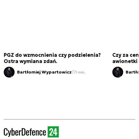
PGZ do wzmocnienia czy podzielenia?
Czy za cen
Ostra wymiana zdań.
awionetki 
Bartłomiej Wypartowicz
Bartł
1 min.