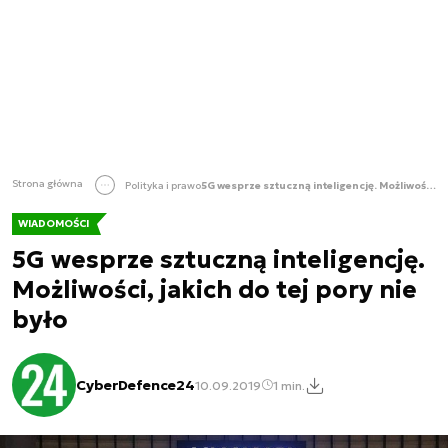
Strona główna
Polityka i prawo
5G wesprze sztuczną inteligencję. Możliwości, jakich do tej pory nie było
WIADOMOŚCI
5G wesprze sztuczną inteligencję.
Możliwości, jakich do tej pory nie
było
CyberDefence24
10.09.2019
1 min.