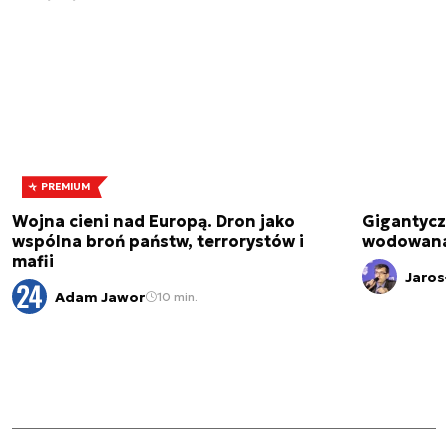
PREMIUM
Wojna cieni nad Europą. Dron jako
Gigantycz
wspólna broń państw, terrorystów i
wodowana 
mafii
Jaros
Adam Jawor
10 min.