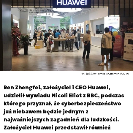
Fot. 玄史生/Wikimedia Commons/CC 1.0
Ren Zhengfei, założyciel i CEO Huawei,
udzielił wywiadu Nicoli Eliot z BBC, podczas
którego przyznał, że cyberbezpieczeństwo
już niebawem będzie jednym z
najważniejszych zagadnień dla ludzkości.
Założyciel Huawei przedstawił również