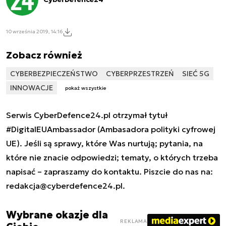
10 września 2019, 14:16
Zobacz również
CYBERBEZPIECZEŃSTWO
CYBERPRZESTRZEŃ
SIEĆ 5G
INNOWACJE
pokaż wszystkie
Serwis CyberDefence24.pl otrzymał tytuł
#DigitalEUAmbassador (Ambasadora polityki cyfrowej
UE). Jeśli są sprawy, które Was nurtują; pytania, na
które nie znacie odpowiedzi; tematy, o których trzeba
napisać – zapraszamy do kontaktu. Piszcie do nas na:
redakcja@cyberdefence24.pl
.
Wybrane okazje dla
REKLAMA