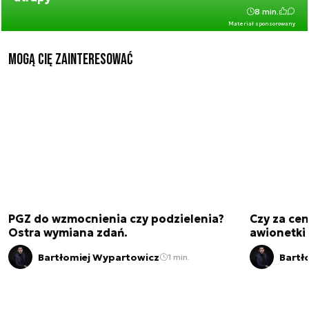
8 min.
Materiał sponsorowany
Mogą Cię zainteresować
PGZ do wzmocnienia czy podzielenia?
Czy za cen
Ostra wymiana zdań.
awionetki 
Bartłomiej Wypartowicz
Bartł
1 min.