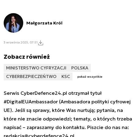
Małgorzata Król
3 września 2025, 07:51
Zobacz również
MINISTERSTWO CYFRYZACJI
POLSKA
CYBERBEZPIECZEŃTWO
KSC
pokaż wszystkie
Serwis CyberDefence24.pl otrzymał tytuł
#DigitalEUAmbassador (Ambasadora polityki cyfrowej
UE). Jeśli są sprawy, które Was nurtują; pytania, na
które nie znacie odpowiedzi; tematy, o których trzeba
napisać – zapraszamy do kontaktu. Piszcie do nas na:
redakcja@cyberdefence24.pl
.