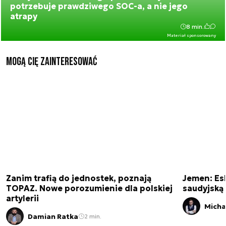
potrzebuje prawdziwego SOC-a, a nie jego
atrapy
8 min.
Materiał sponsorowany
Mogą Cię zainteresować
Zanim trafią do jednostek, poznają
Jemen: Esk
TOPAZ. Nowe porozumienie dla polskiej
saudyjską 
artylerii
Micha
Damian Ratka
2 min.