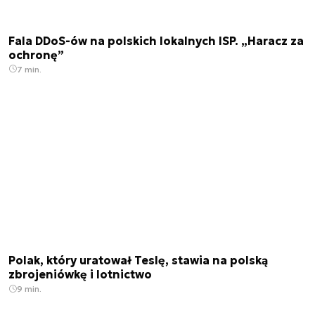
Fala DDoS-ów na polskich lokalnych ISP. „Haracz za
ochronę”
7 min.
Polak, który uratował Teslę, stawia na polską
zbrojeniówkę i lotnictwo
9 min.