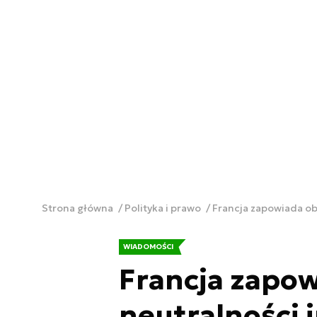
Strona główna
Polityka i prawo
Francja zapowiada ob
WIADOMOŚCI
Francja zapo
neutralności 