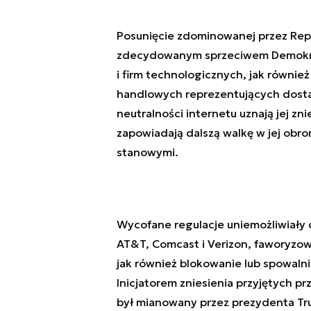
Posunięcie zdominowanej przez Repu
zdecydowanym sprzeciwem Demokrat
i firm technologicznych, jak równie
handlowych reprezentujących dosta
neutralności internetu uznają jej zni
zapowiadają dalszą walkę w jej obr
stanowymi.
Wycofane regulacje uniemożliwiały 
AT&T, Comcast i Verizon, faworyzowa
jak również blokowanie lub spowal
Inicjatorem zniesienia przyjętych p
był mianowany przez prezydenta Tru