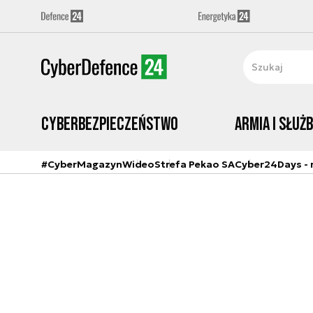
Cyberbezpieczeństwo
Armia i Służ
#CyberMagazyn
Wideo
Strefa Pekao SA
Cyber24Days - r