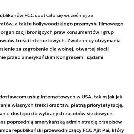
blikanów FCC spotkało się wcześniej ze
ów, a także hollywoodzkiego przemysłu filmowego
ż organizacji broniących praw konsumentów i grup
wców treści internetowych. Zwolennicy utrzymania
esienie za zagrożenie dla wolnej, otwartej sieci i
onie przed amerykańskim Kongresem i sądami
dostawcom usług internetowych w USA, takim jak jak
nie własnych treści oraz tzw. płatną priorytetyzację,
nianie dostępu do wybranych zasobów sieciowych.
rzez poprzednią amerykańską administrację przepisów
mpa republikański przewodniczący FCC Ajit Pai, który