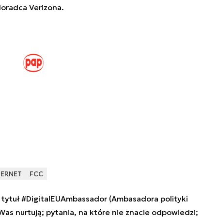
doradca Verizona.
TERNET
FCC
tytuł #DigitalEUAmbassador (Ambasadora polityki
 Was nurtują; pytania, na które nie znacie odpowiedzi;