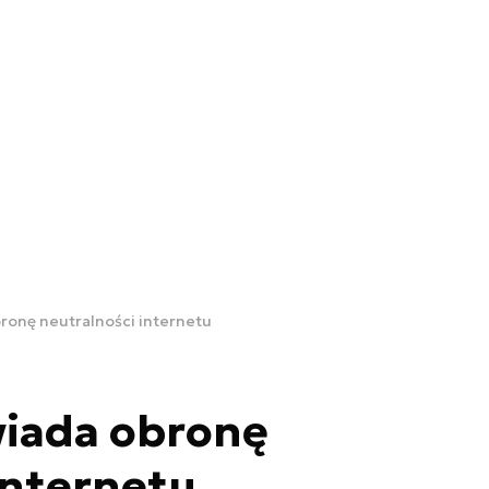
ronę neutralności internetu
wiada obronę
internetu