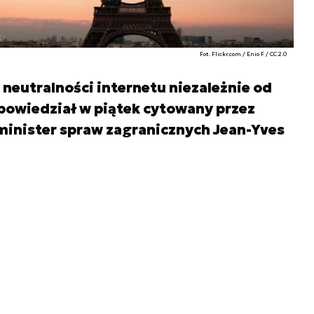
Fot. Flickr.com / Enio F / CC 2.0
 neutralności internetu niezależnie od
powiedział w piątek cytowany przez
minister spraw zagranicznych Jean-Yves