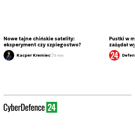
Nowe tajne chińskie satelity:
Pustki w 
eksperyment czy szpiegostwo?
zażądał w
Kacper Kremiec
Defen
3 min.