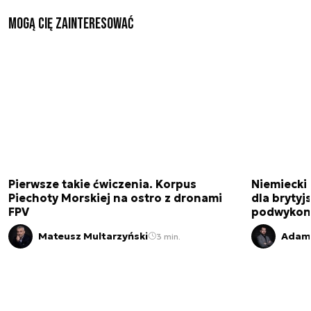
Mogą Cię zainteresować
Pierwsze takie ćwiczenia. Korpus
Niemiecki 
Piechoty Morskiej na ostro z dronami
dla brytyjs
FPV
podwykon
Mateusz Multarzyński
Adam 
3 min.