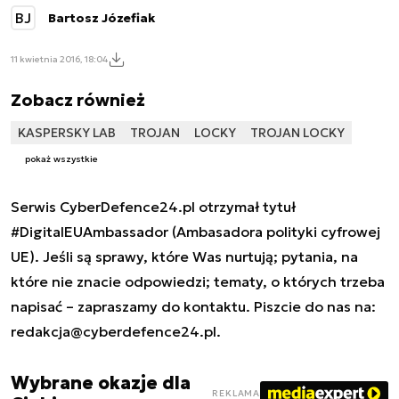
BJ
Bartosz Józefiak
11 kwietnia 2016, 18:04
Zobacz również
KASPERSKY LAB
TROJAN
LOCKY
TROJAN LOCKY
pokaż wszystkie
Serwis CyberDefence24.pl otrzymał tytuł
#DigitalEUAmbassador (Ambasadora polityki cyfrowej
UE). Jeśli są sprawy, które Was nurtują; pytania, na
które nie znacie odpowiedzi; tematy, o których trzeba
napisać – zapraszamy do kontaktu. Piszcie do nas na:
redakcja@cyberdefence24.pl
.
Wybrane okazje dla
REKLAMA