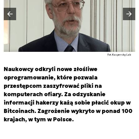
Następny slajd
Poprzedni slajd
Fot.Kaspersky Lab
Naukowcy odkryli nowe złośliwe
oprogramowanie, które pozwala
przestępcom zaszyfrować pliki na
komputerach ofiary. Za odzyskanie
informacji hakerzy każą sobie płacić okup w
Bitcoinach. Zagrożenie wykryto w ponad 100
krajach, w tym w Polsce.