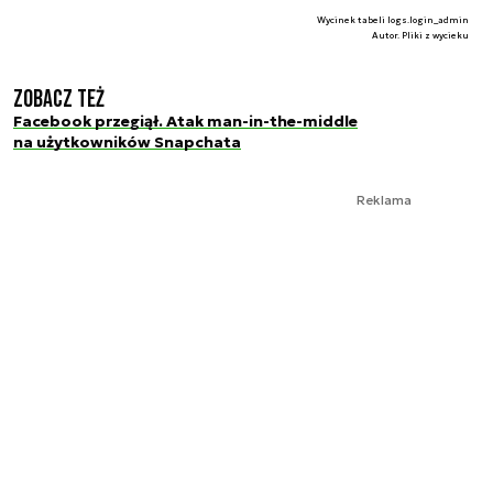
Wycinek tabeli logs.login_admin
Autor. Pliki z wycieku
Zobacz też
Facebook przegiął. Atak man-in-the-middle
na użytkowników Snapchata
Reklama