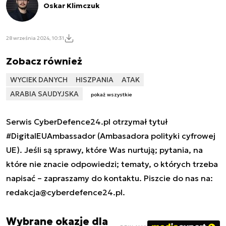
Oskar Klimczuk
28 września 2024, 10:31
Zobacz również
WYCIEK DANYCH
HISZPANIA
ATAK
ARABIA SAUDYJSKA
pokaż wszystkie
Serwis CyberDefence24.pl otrzymał tytuł
#DigitalEUAmbassador (Ambasadora polityki cyfrowej
UE). Jeśli są sprawy, które Was nurtują; pytania, na
które nie znacie odpowiedzi; tematy, o których trzeba
napisać – zapraszamy do kontaktu. Piszcie do nas na:
redakcja@cyberdefence24.pl
.
Wybrane okazje dla