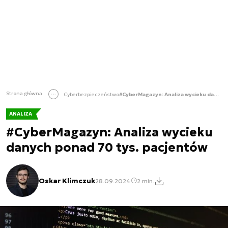
Strona główna
Cyberbezpieczeństwo
#CyberMagazyn: Analiza wycieku danych ponad 70 tys. pacjentów
ANALIZA
#CyberMagazyn: Analiza wycieku
danych ponad 70 tys. pacjentów
Oskar Klimczuk
28.09.2024
2 min.