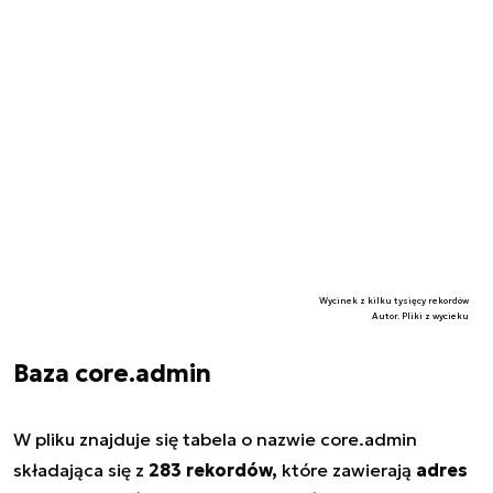
Wycinek z kilku tysięcy rekordów
Autor. Pliki z wycieku
Baza core.admin
W pliku znajduje się tabela o nazwie
core.admin
składająca się z
283 rekordów,
które zawierają
adres