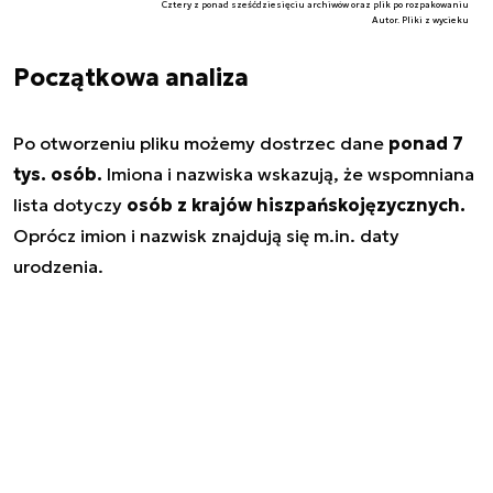
Cztery z ponad sześćdziesięciu archiwów oraz plik po rozpakowaniu
Autor. Pliki z wycieku
Początkowa analiza
Po otworzeniu pliku możemy dostrzec dane
ponad 7
tys. osób.
Imiona i nazwiska wskazują, że wspomniana
lista dotyczy
osób z krajów hiszpańskojęzycznych.
Oprócz imion i nazwisk znajdują się m.in. daty
urodzenia.