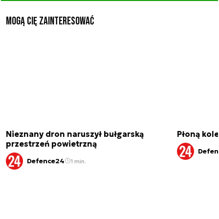
Mogą Cię zainteresować
Nieznany dron naruszył bułgarską
Płoną kole
przestrzeń powietrzną
Defen
Defence24
1 min.