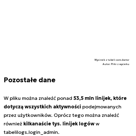
Wycinek z tabeli core.doctor
Autor. Pliki z wycieku
Pozostałe dane
W pliku można znaleźć ponad
53,5 mln linijek, które
dotyczą wszystkich aktywności
podejmowanych
przez użytkowników. Oprócz tego można znaleźć
również
kilkanaście tys. linijek logów
w
tabeli
logs.login_admin.