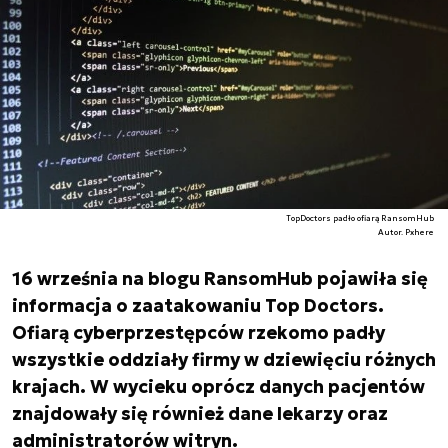
TopDoctors padło ofiarą RansomHub
Autor. Pxhere
16 września na blogu RansomHub pojawiła się
informacja o zaatakowaniu Top Doctors.
Ofiarą cyberprzestępców rzekomo padły
wszystkie oddziały firmy w dziewięciu różnych
krajach. W wycieku oprócz danych pacjentów
znajdowały się również dane lekarzy oraz
administratorów witryn.