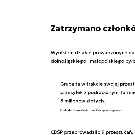
Zatrzymano członk
Wynikiem działań prowadzonych na
dolnośląskiego i małopolskiego był
Grupa ta w trakcie swojej przes
przesyłek z podrabianymi farma
8 milionów złotych.
Centralne Biuro Zwalczania Cyberprzestępczości
CBŚP przeprowadziło 9 przeszukań. Po