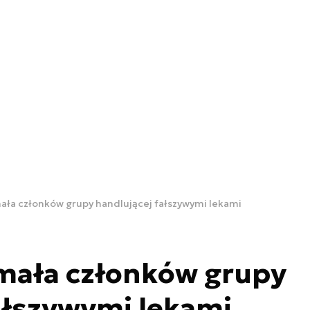
mała członków grupy handlującej fałszywymi lekami
ymała członków grupy
ałszywymi lekami