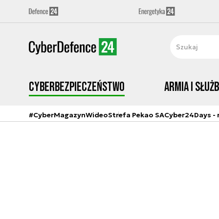
Cyberbezpieczeństwo
Armia i Służ
#CyberMagazyn
Wideo
Strefa Pekao SA
Cyber24Days - r