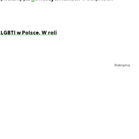
LGBTI w Polsce. W roli
Reklama