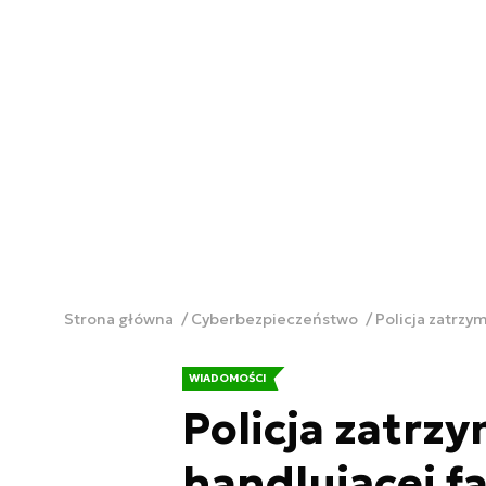
Strona główna
Cyberbezpieczeństwo
Policja zatrzy
WIADOMOŚCI
Policja zatrz
handlującej f