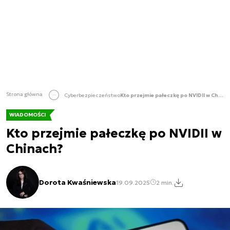
Strona główna
Cyberbezpieczeństwo
Kto przejmie pałeczkę po NVIDII w Chinach?
WIADOMOŚCI
Kto przejmie pałeczkę po NVIDII w
Chinach?
Dorota Kwaśniewska
19.09.2025
2 min.