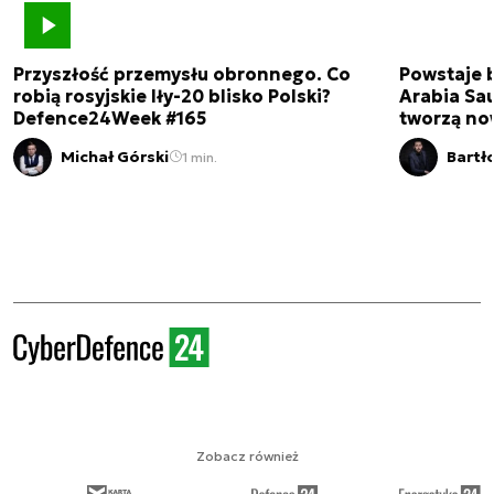
Przyszłość przemysłu obronnego. Co
Powstaje 
robią rosyjskie Iły-20 blisko Polski?
Arabia Sau
Defence24Week #165
tworzą no
Michał Górski
Bartł
1 min.
Zobacz również