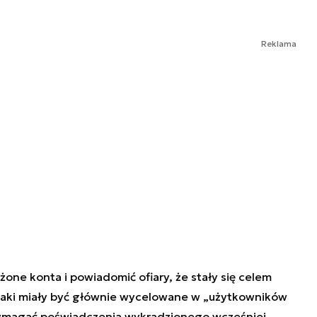
Reklama
one konta i powiadomić ofiary, że stały się celem
taki miały być głównie wycelowane w „użytkowników
wymagać poświadczenia wykradzionego wcześniej