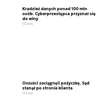
Kradzież danych ponad 100 mln
osób. Cyberprzestępca przyznał się
do winy
2 min.
Oszuści zaciągnęli pożyczkę. Sąd
stanął po stronie klienta
2 min.