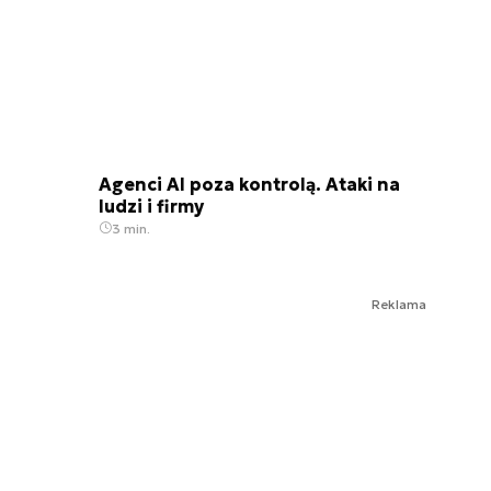
Agenci AI poza kontrolą. Ataki na
ludzi i firmy
3 min.
Reklama