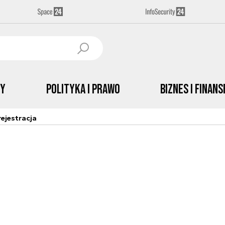
by
Polityka i prawo
Biznes i Finans
ejestracja