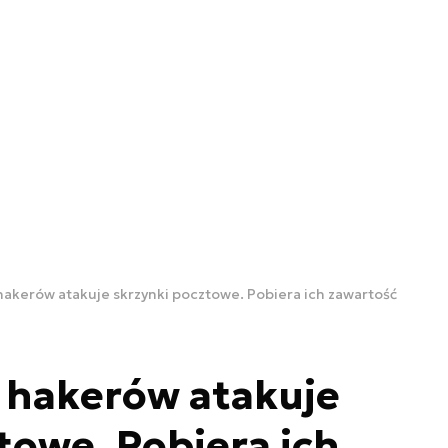
hakerów atakuje skrzynki pocztowe. Pobiera ich zawartość
 hakerów atakuje
towe. Pobiera ich