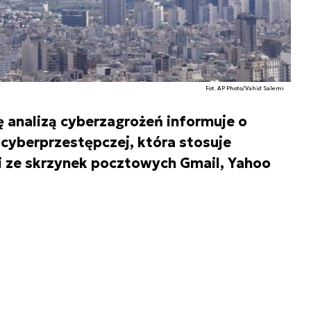
Fot. AP Photo/Vahid Salemi
ę analizą cyberzagrożeń informuje o
 cyberprzestępczej, która stosuje
ci ze skrzynek pocztowych Gmail, Yahoo