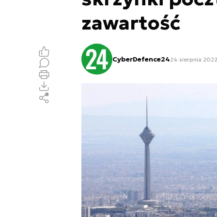
zawartość
CyberDefence24
24 sierpnia 2022