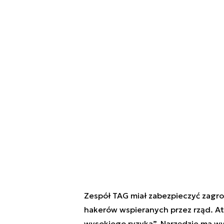
Zespół TAG miał zabezpieczyć zagroż
hakerów wspieranych przez rząd. A
wysokiego ryzyka”. Narzędzie ma 