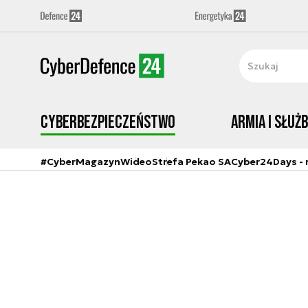
Cyberbezpieczeństwo
Armia i Służ
#CyberMagazyn
Wideo
Strefa Pekao SA
Cyber24Days - r