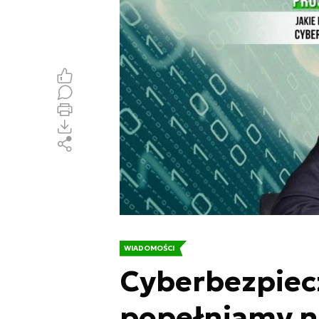
WIADOMOŚCI
Cyberbezpiec
popełniamy na