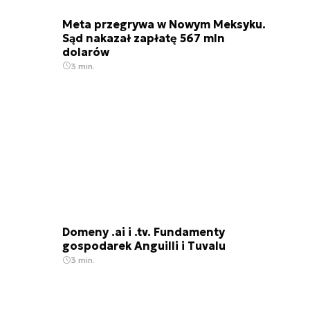
Meta przegrywa w Nowym Meksyku.
Sąd nakazał zapłatę 567 mln
dolarów
3 min.
Domeny .ai i .tv. Fundamenty
gospodarek Anguilli i Tuvalu
3 min.