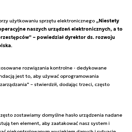
 przy użytkowaniu sprzętu elektronicznego
„Niestety
operacyjne naszych urządzeń elektronicznych, a to
przestępców” – powiedział dyrektor ds. rozwoju
olska
.
stosowane rozwiązania kontrolne - dedykowane
ndacją jest to, aby używać oprogramowania
rządzania” – stwierdził, dodając trzeci, często
 często zostawiamy domyślne hasło urządzenia nadane
tują ten element, aby zaatakować nasz system i
ować niekontrolowanym wyciekiem danych i sytuację,