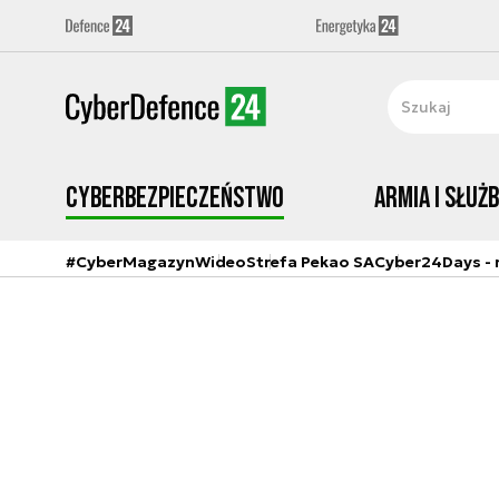
Cyberbezpieczeństwo
Armia i Służ
#CyberMagazyn
Wideo
Strefa Pekao SA
Cyber24Days - r