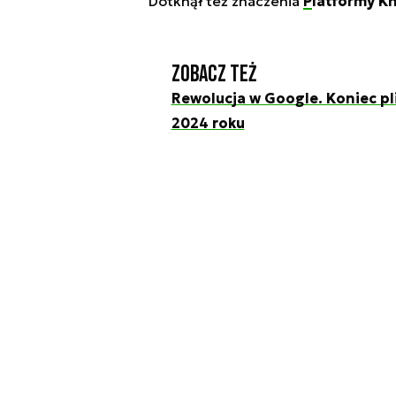
Dotknął też znaczenia
Platformy Kno
Zobacz też
Rewolucja w Google. Koniec p
2024 roku