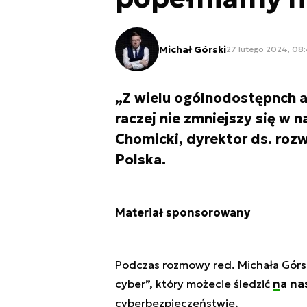
Michał Górski
27 lutego 2024, 08
„Z wielu ogólnodostępnch a
raczej nie zmniejszy się w 
Chomicki, dyrektor ds. roz
Polska.
Materiał sponsorowany
Podczas rozmowy red. Michała Górs
cyber”, który możecie śledzić
na na
cyberbezpieczeństwie.