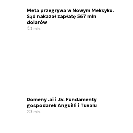
Meta przegrywa w Nowym Meksyku.
Sąd nakazał zapłatę 567 mln
dolarów
3 min.
Domeny .ai i .tv. Fundamenty
gospodarek Anguilli i Tuvalu
3 min.