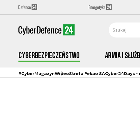
Cyberbezpieczeństwo
Armia i Służ
#CyberMagazyn
Wideo
Strefa Pekao SA
Cyber24Days - r