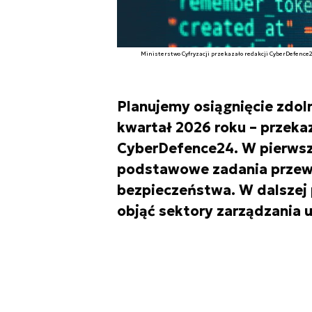
Ministerstwo Cyfryzacji przekazało redakcji CyberDefence24
Planujemy osiągnięcie zdoln
kwartał 2026 roku – przekaz
CyberDefence24. W pierwsze
podstawowe zadania przewi
bezpieczeństwa. W dalszej 
objąć sektory zarządzania 