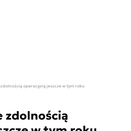
 zdolnością operacyjną jeszcze w tym roku
e zdolnością
szcze w tym roku