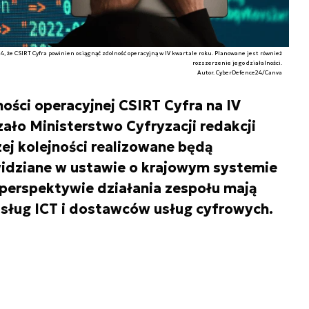
, że CSIRT Cyfra powinien osiągnąć zdolność operacyjną w IV kwartale roku. Planowane jest również
rozszerzenie jego działalności.
Autor. CyberDefence24/Canva
ości operacyjnej CSIRT Cyfra na IV
ało Ministerstwo Cyfryzacji redakcji
j kolejności realizowane będą
dziane w ustawie o krajowym systemie
perspektywie działania zespołu mają
usług ICT i dostawców usług cyfrowych.