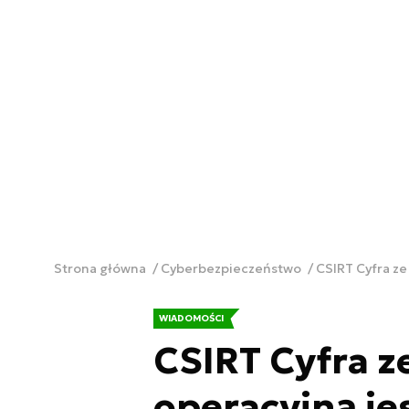
Strona główna
Cyberbezpieczeństwo
CSIRT Cyfra ze
WIADOMOŚCI
CSIRT Cyfra z
operacyjną je