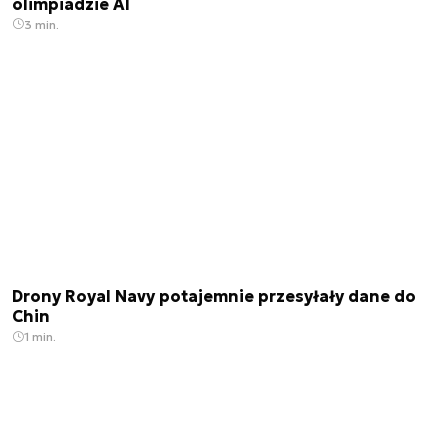
olimpiadzie AI
3 min.
Drony Royal Navy potajemnie przesyłały dane do
Chin
1 min.