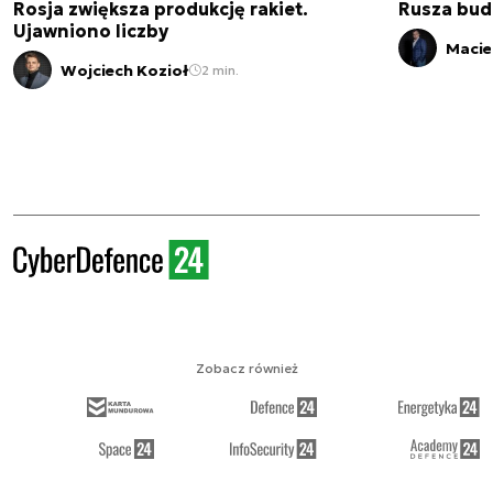
Rosja zwiększa produkcję rakiet.
Rusza bud
Ujawniono liczby
Macie
Wojciech Kozioł
2 min.
Zobacz również