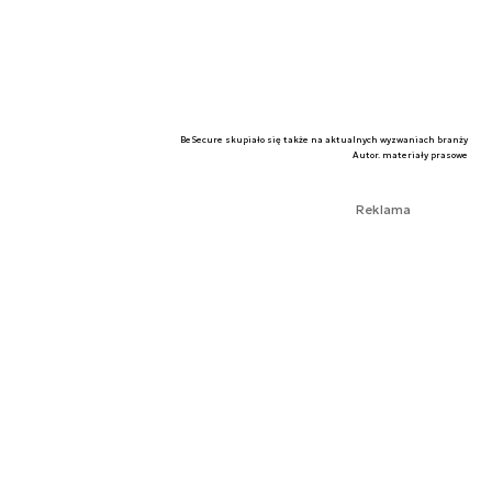
BeSecure skupiało się także na aktualnych wyzwaniach branży
Autor. materiały prasowe
Reklama