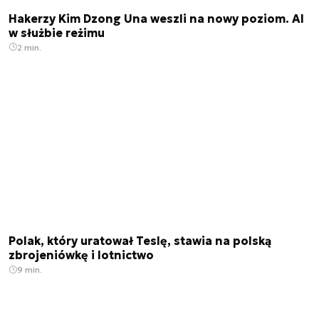
Hakerzy Kim Dzong Una weszli na nowy poziom. AI
w służbie reżimu
2 min.
Polak, który uratował Teslę, stawia na polską
zbrojeniówkę i lotnictwo
9 min.