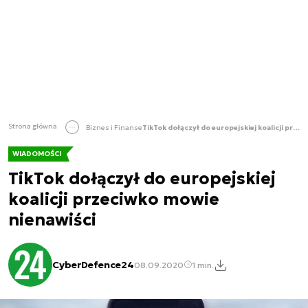
Strona główna
Biznes i Finanse
TikTok dołączył do europejskiej koalicji przeciwko mowie nienawiści
WIADOMOŚCI
TikTok dołączył do europejskiej
koalicji przeciwko mowie
nienawiści
CyberDefence24
08.09.2020
1 min.