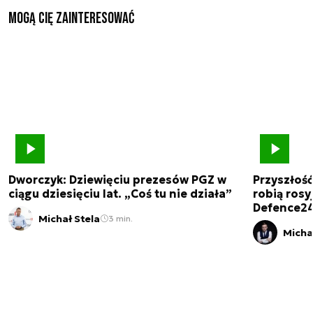
Mogą Cię zainteresować
Dworczyk: Dziewięciu prezesów PGZ w
Przyszłoś
ciągu dziesięciu lat. „Coś tu nie działa”
robią rosyj
Defence2
Michał Stela
3 min.
Micha