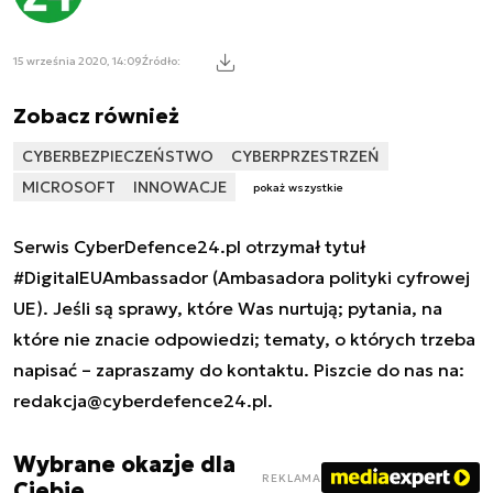
15 września 2020, 14:09
Źródło:
Zobacz również
CYBERBEZPIECZEŃSTWO
CYBERPRZESTRZEŃ
MICROSOFT
INNOWACJE
pokaż wszystkie
Serwis CyberDefence24.pl otrzymał tytuł
#DigitalEUAmbassador (Ambasadora polityki cyfrowej
UE). Jeśli są sprawy, które Was nurtują; pytania, na
które nie znacie odpowiedzi; tematy, o których trzeba
napisać – zapraszamy do kontaktu. Piszcie do nas na:
redakcja@cyberdefence24.pl
.
Wybrane okazje dla
REKLAMA
Ciebie