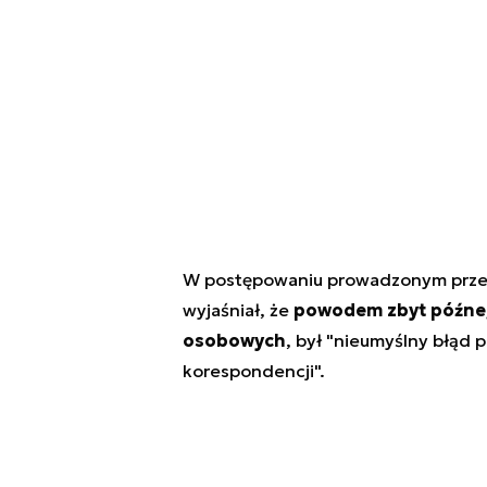
W postępowaniu prowadzonym przed
wyjaśniał, że
powodem zbyt późneg
osobowych
, był "nieumyślny błąd 
korespondencji".