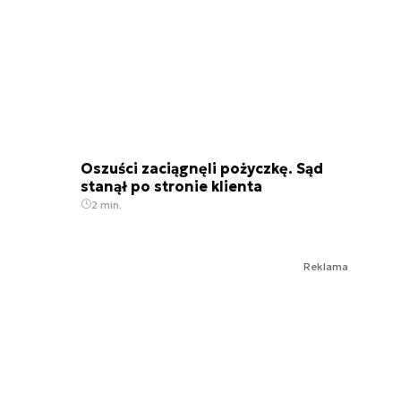
Oszuści zaciągnęli pożyczkę. Sąd
stanął po stronie klienta
2 min.
Reklama