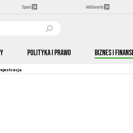
by
Polityka i prawo
Biznes i Finans
ejestracja