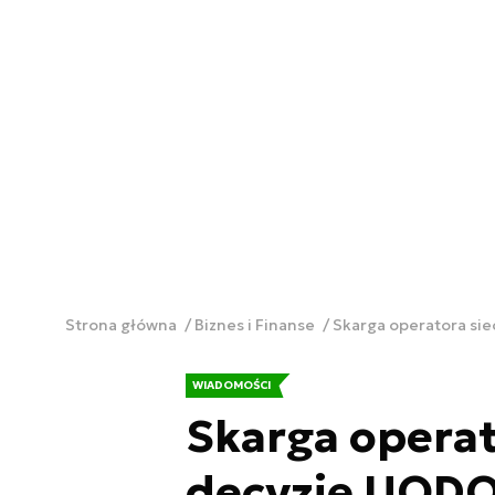
Strona główna
Biznes i Finanse
Skarga operatora sie
WIADOMOŚCI
Skarga operat
decyzję UODO