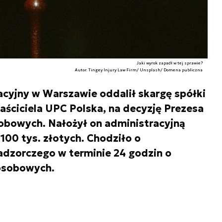
Jaki wyrok zapadł w tej sprawie?
Autor. Tingey Injury Law Firm/ Unsplash/ Domena publiczna
cyjny w Warszawie oddalił skargę spółki
łaściciela UPC Polska, na decyzję Prezesa
bowych. Nałożył on administracyjną
100 tys. złotych. Chodziło o
adzorczego w terminie 24 godzin o
osobowych.