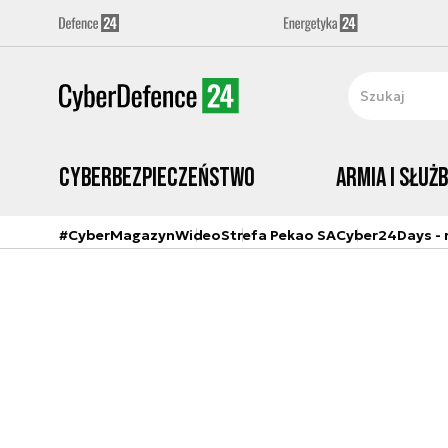
Cyberbezpieczeństwo
Armia i Służ
#CyberMagazyn
Wideo
Strefa Pekao SA
Cyber24Days - r