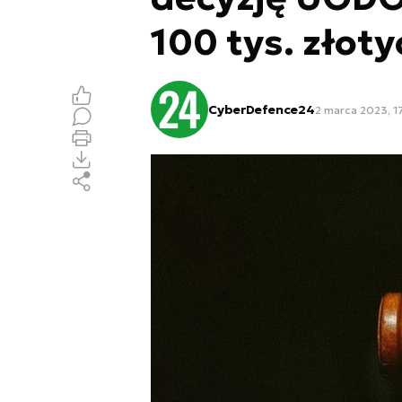
100 tys. złoty
CyberDefence24
2 marca 2023, 1