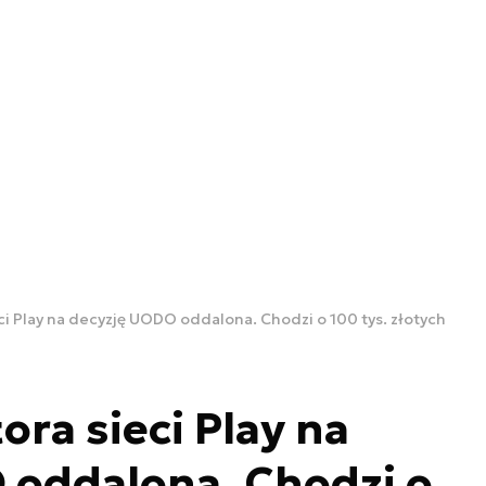
ci Play na decyzję UODO oddalona. Chodzi o 100 tys. złotych
ora sieci Play na
 oddalona. Chodzi o