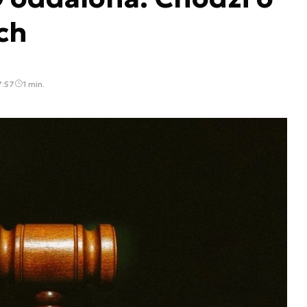
ch
7:57
1 min.