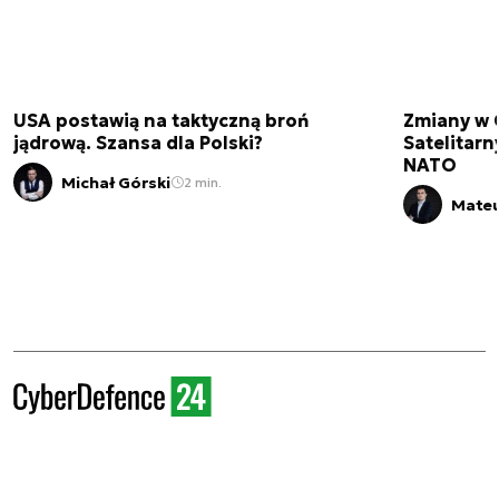
USA postawią na taktyczną broń
Zmiany w 
jądrową. Szansa dla Polski?
Satelitar
NATO
Michał Górski
2 min.
Mateu