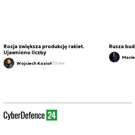
Rosja zwiększa produkcję rakiet.
Rusza bud
Ujawniono liczby
Macie
Wojciech Kozioł
2 min.