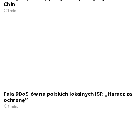
Chin
1 min.
Fala DDoS-ów na polskich lokalnych ISP. „Haracz za
ochronę”
7 min.