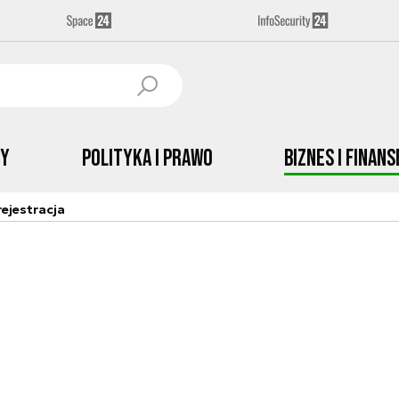
by
Polityka i prawo
Biznes i Finans
ejestracja