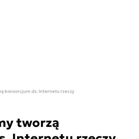
zą konsorcjum ds. Internetu rzeczy
my tworzą
. Internetu rzeczy