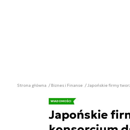
Strona główna
Biznes i Finanse
Japońskie firmy twor
WIADOMOŚCI
Japońskie fir
konsorcjum ds