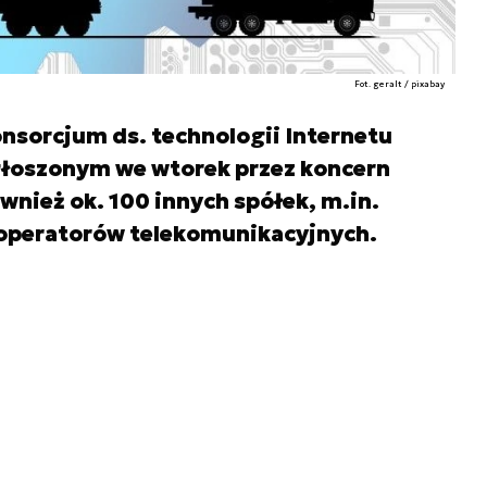
Fot. geralt / pixabay
nsorcjum ds. technologii Internetu
ogłoszonym we wtorek przez koncern
wnież ok. 100 innych spółek, m.in.
operatorów telekomunikacyjnych.