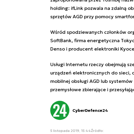
holding: ifLink pozwala na zdalną o
sprzętów AGD przy pomocy smartfo
Wśród spodziewanych członków orga
SoftBank, firma energetyczna Toky
Denso i producent elektroniki Kyoce
Usługi Internetu rzeczy obejmują sz
urządzeń elektronicznych do sieci, o
mobilnej obsługi AGD lub systemó
przemysłowe zbierające i przesyłaj
CyberDefence24
5 listopada 2019, 15:44
Źródło: