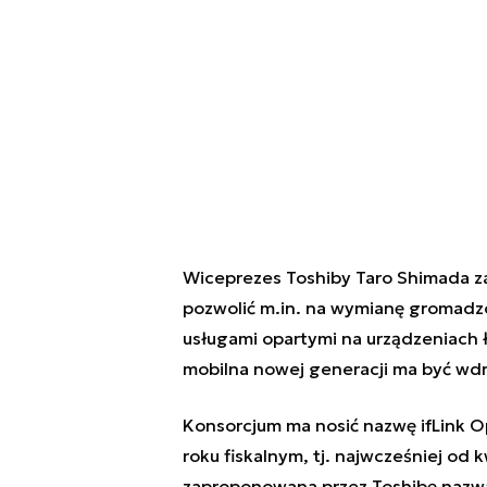
Wiceprezes Toshiby Taro Shimada z
pozwolić m.in. na wymianę gromadz
usługami opartymi na urządzeniach ł
mobilna nowej generacji ma być wdr
Konsorcjum ma nosić nazwę ifLink O
roku fiskalnym, tj. najwcześniej od
zaproponowana przez Toshibę nazwa 