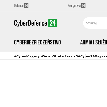
Cyberbezpieczeństwo
Armia i Służ
#CyberMagazyn
Wideo
Strefa Pekao SA
Cyber24Days - r