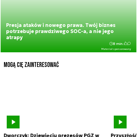
Presja ataków i nowego prawa. Twój biznes
potrzebuje prawdziwego SOC-a, a nie jego
atrapy
8 min.
Materiał sponsorowany
Mogą Cię zainteresować
Dworczyk: Dziewięciu prezesów PGZ w
Przyszłoś