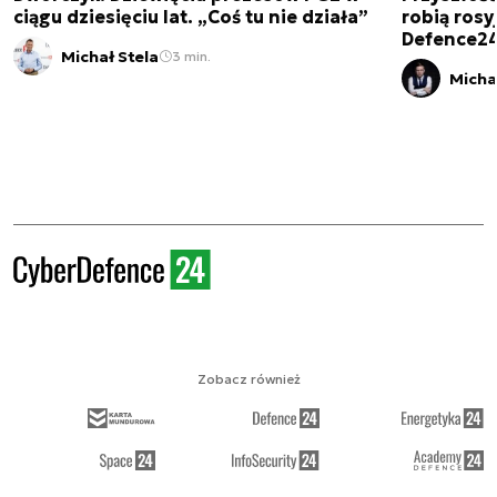
ciągu dziesięciu lat. „Coś tu nie działa”
robią rosyj
Defence2
Michał Stela
3 min.
Micha
Zobacz również