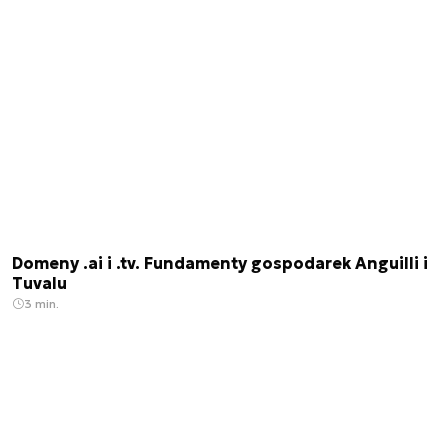
Domeny .ai i .tv. Fundamenty gospodarek Anguilli i
Tuvalu
3 min.