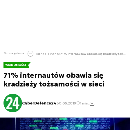
Strona główna
Biznes i Finanse
71% internautów obawia się kradzieży tożsamości w sieci
WIADOMOŚCI
71% internautów obawia się
kradzieży tożsamości w sieci
CyberDefence24
30.05.2019
1 min.