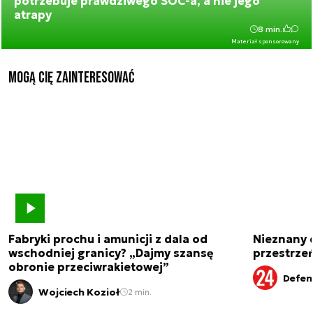
potrzebuje prawdziwego SOC-a, a nie jego
atrapy
8 min.
Materiał sponsorowany
Mogą Cię zainteresować
Fabryki prochu i amunicji z dala od
Nieznany 
wschodniej granicy? „Dajmy szansę
przestrze
obronie przeciwrakietowej”
Defen
Wojciech Kozioł
2 min.