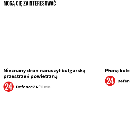
Mogą Cię zainteresować
Nieznany dron naruszył bułgarską
Płoną kole
przestrzeń powietrzną
Defen
Defence24
1 min.