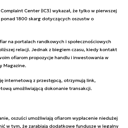
 Complaint Center (IC3) wykazał, że tylko w pierwszej
h ponad 1800 skarg dotyczących oszustw o
fiar na
portalach randkowych
i społecznościowych
iższej relacji. Jednak z biegiem czasu, kiedy kontakt
swoim ofiarom
propozycje handlu i inwestowania w
ty Magazine.
ję internetową z przestępcą, otrzymują link,
etową umożliwiającą dokonanie transakcji.
anie,
oszuśc
i umożliwiają ofiarom wypłacenie niedużej
nić w tym, że zarabiają dodatkowe fundusze w legalny