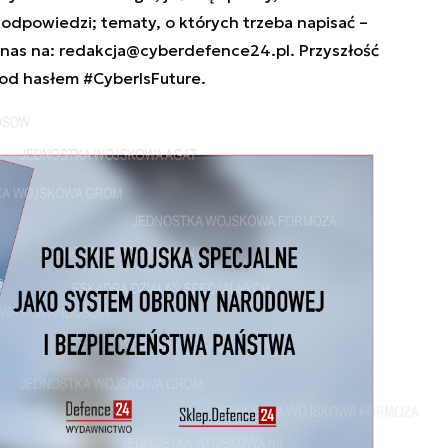
e odpowiedzi; tematy, o których trzeba napisać –
 nas na:
redakcja@cyberdefence24.pl
. Przyszłość
od hasłem #CyberIsFuture.