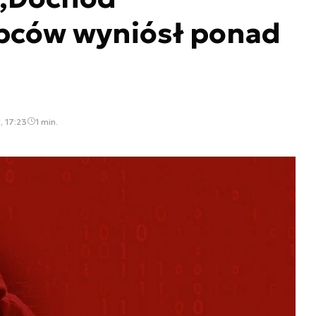
pców wyniósł ponad
, 17:23
1 min.