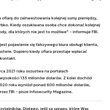
 ofiarę do zainwestowania kolejnej sumy pieniędzy,
zybko. Kiedy oszukiwana osoba chce dokonać kolejnej
y, dla których nie jest to możliwe” – informuje FBI.
st pojawienie się fałszywego biura obsługi klienta,
ustwie. Dopiero kiedy ofiara przestaje wpłacać
 kontakt.
wca 2021 roku oszustwa na portalach
ysokości 133 milionów dolarów. Z kolei dochód
2020 roku wyniósł ponad 600 milionów dolarów,
ez FBI – pisze Infosecurity Magazine.
zytelników. Dlatego, jeśli są sprawy, które Was