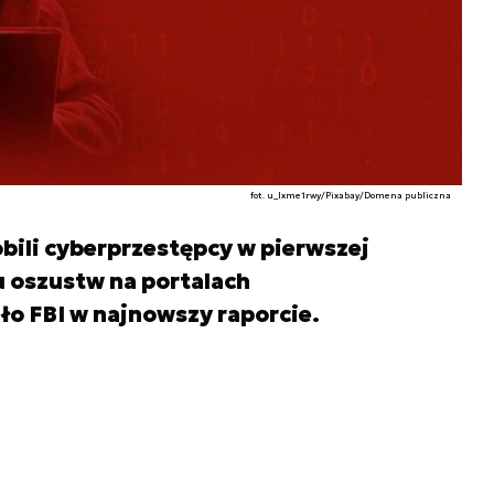
fot. u_lxme1rwy/Pixabay/Domena publiczna
obili cyberprzestępcy w pierwszej
 oszustw na portalach
o FBI w najnowszy raporcie.