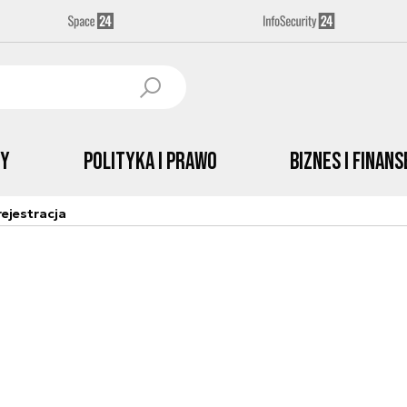
by
Polityka i prawo
Biznes i Finans
ejestracja