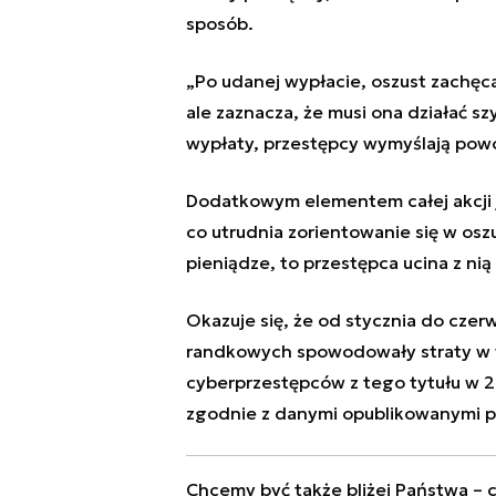
sposób.
„Po udanej wypłacie, oszust zachęca
ale zaznacza, że musi ona działać s
wypłaty, przestępcy wymyślają powod
Dodatkowym elementem całej akcji je
co utrudnia zorientowanie się w osz
pieniądze, to przestępca ucina z nią
Okazuje się, że od stycznia do czer
randkowych spowodowały straty w w
cyberprzestępców z tego tytułu w 
zgodnie z danymi opublikowanymi prz
Chcemy być także bliżej Państwa – c