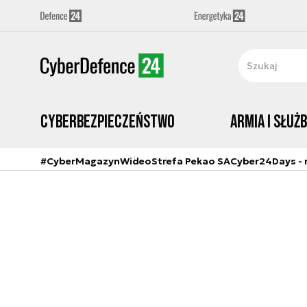
Cyberbezpieczeństwo
Armia i Służ
#CyberMagazyn
Wideo
Strefa Pekao SA
Cyber24Days - r