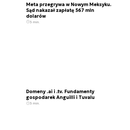
Meta przegrywa w Nowym Meksyku.
Sąd nakazał zapłatę 567 mln
dolarów
3 min.
Domeny .ai i .tv. Fundamenty
gospodarek Anguilli i Tuvalu
3 min.