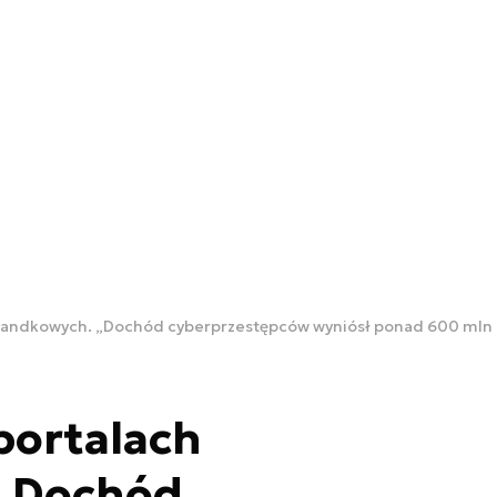
 randkowych. „Dochód cyberprzestępców wyniósł ponad 600 mln 
portalach
 „Dochód