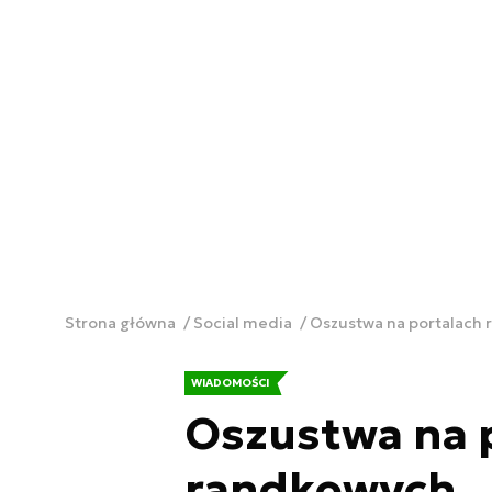
Strona główna
Social media
Oszustwa na portalach
WIADOMOŚCI
Oszustwa na 
randkowych.