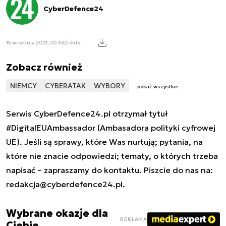
CyberDefence24
15 września 2021, 20:36
Źródło:
Zobacz również
NIEMCY
CYBERATAK
WYBORY
pokaż wszystkie
Serwis CyberDefence24.pl otrzymał tytuł
#DigitalEUAmbassador (Ambasadora polityki cyfrowej
UE). Jeśli są sprawy, które Was nurtują; pytania, na
które nie znacie odpowiedzi; tematy, o których trzeba
napisać – zapraszamy do kontaktu. Piszcie do nas na:
redakcja@cyberdefence24.pl
.
Wybrane okazje dla
REKLAMA
Ciebie