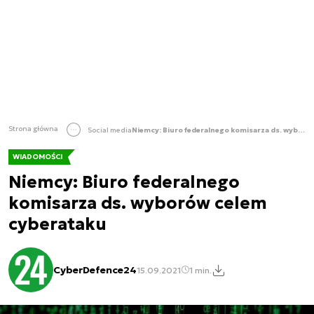
Strona główna
Social media
Niemcy: Biuro federalnego komisarza ds. wyborów celem cyberataku
WIADOMOŚCI
Niemcy: Biuro federalnego
komisarza ds. wyborów celem
cyberataku
CyberDefence24
15.09.2021
1 min.