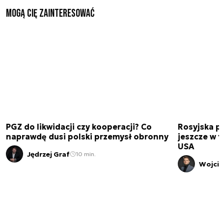
Mogą Cię zainteresować
PGZ do likwidacji czy kooperacji? Co
Rosyjska 
naprawdę dusi polski przemysł obronny
jeszcze w 
USA
Jędrzej Graf
10 min.
Wojci