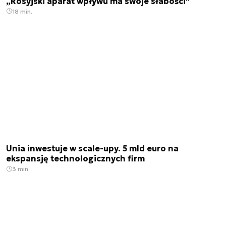
„Rosyjski aparat wpływu ma swoje słabości”
18 min.
Unia inwestuje w scale-upy. 5 mld euro na
ekspansję technologicznych firm
3 min.