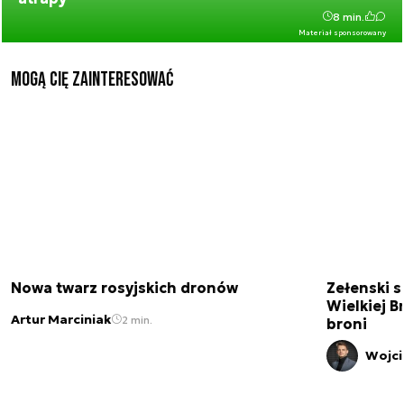
8 min.
Materiał sponsorowany
Mogą Cię zainteresować
Nowa twarz rosyjskich dronów
Zełenski s
Wielkiej B
Artur Marciniak
2 min.
broni
Wojci