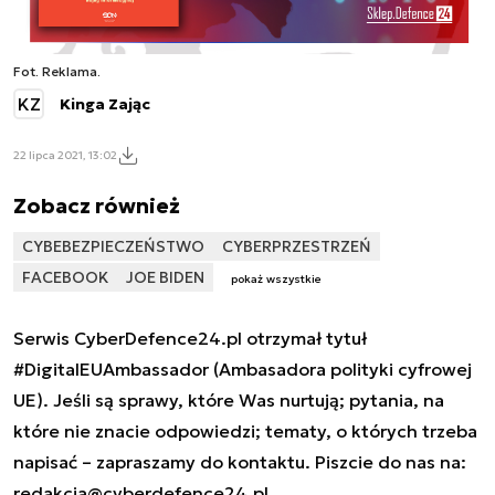
Fot. Reklama.
KZ
Kinga Zając
22 lipca 2021, 13:02
Zobacz również
CYBEBEZPIECZEŃSTWO
CYBERPRZESTRZEŃ
FACEBOOK
JOE BIDEN
pokaż wszystkie
Serwis CyberDefence24.pl otrzymał tytuł
#DigitalEUAmbassador (Ambasadora polityki cyfrowej
UE). Jeśli są sprawy, które Was nurtują; pytania, na
które nie znacie odpowiedzi; tematy, o których trzeba
napisać – zapraszamy do kontaktu. Piszcie do nas na:
redakcja@cyberdefence24.pl
.