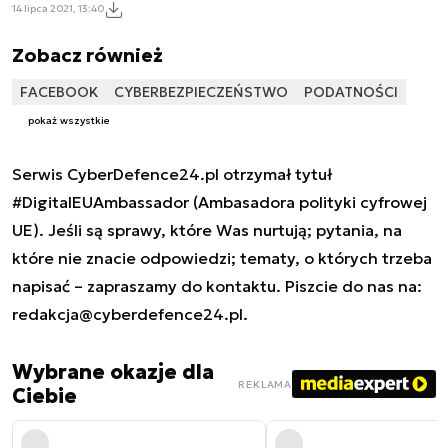
14 lipca 2021, 13:40
Zobacz również
FACEBOOK
CYBERBEZPIECZEŃSTWO
PODATNOŚCI
pokaż wszystkie
Serwis CyberDefence24.pl otrzymał tytuł
#DigitalEUAmbassador (Ambasadora polityki cyfrowej
UE). Jeśli są sprawy, które Was nurtują; pytania, na
które nie znacie odpowiedzi; tematy, o których trzeba
napisać – zapraszamy do kontaktu. Piszcie do nas na:
redakcja@cyberdefence24.pl
.
Wybrane okazje dla
REKLAMA
Ciebie