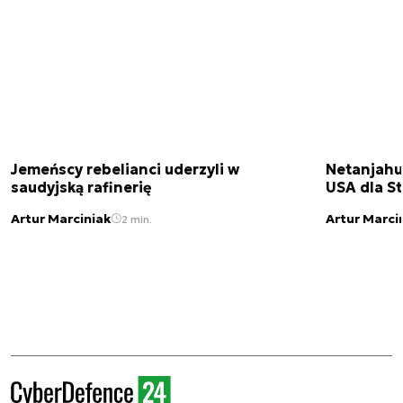
Jemeńscy rebelianci uderzyli w
Netanjahu
saudyjską rafinerię
USA dla St
Artur Marciniak
Artur Marci
2 min.