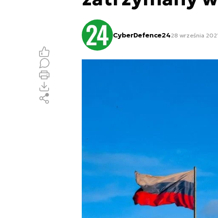
CyberDefence24
28 września 2021