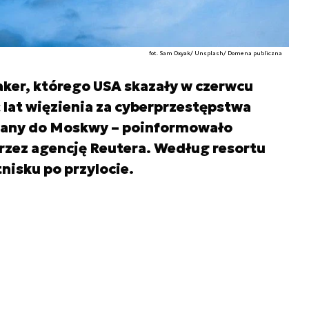
fot. Sam Oxyak/ Unsplash/ Domena publiczna
haker, którego USA skazały w czerwcu
 lat więzienia za cyberprzestępstwa
wany do Moskwy – poinformowało
rzez agencję Reutera. Według resortu
tnisku po przylocie.