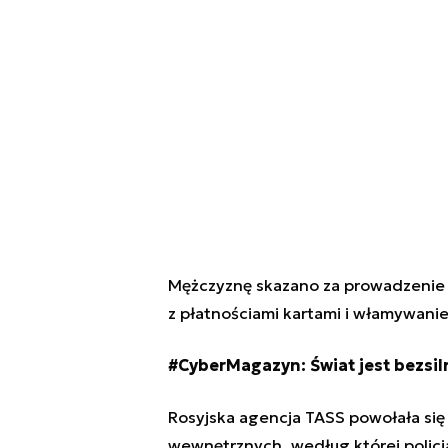
Mężczyznę skazano za prowadzenie d
z płatnościami kartami i włamywani
#CyberMagazyn:
Świat jest bezsi
Rosyjska agencja TASS powołała się
wewnętrznych, według której policj