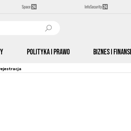
by
Polityka i prawo
Biznes i Finans
ejestracja