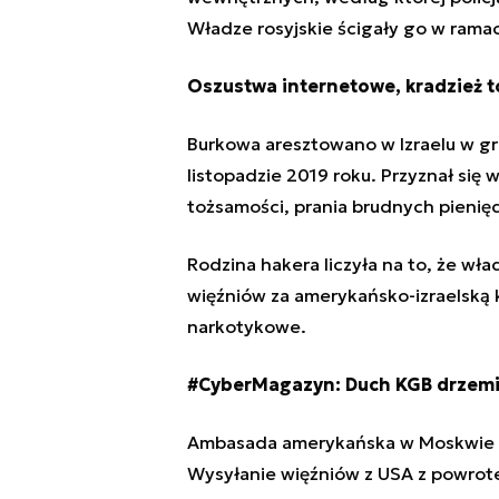
Władze rosyjskie
ścigały go w ramac
Oszustwa internetowe, kradzież 
Burkowa aresztowano w Izraelu w g
listopadzie 2019 roku. Przyznał się
tożsamości, prania brudnych pieni
Rodzina hakera liczyła na to, że wł
więźniów za amerykańsko-izraelską 
narkotykowe.
#CyberMagazyn:
Duch KGB drzemi
Ambasada amerykańska w Moskwie ni
Wysyłanie więźniów z USA z powrote