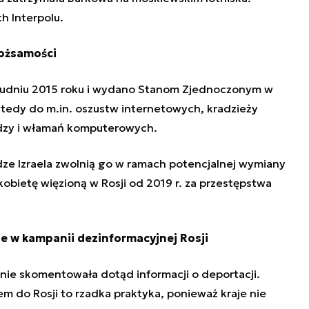
h Interpolu.
tożsamości
rudniu 2015 roku i wydano Stanom Zjednoczonym w
 wtedy do m.in. oszustw internetowych, kradzieży
ędzy i włamań komputerowych.
adze Izraela zwolnią go w ramach potencjalnej wymiany
kobietę więzioną w
Rosji
od 2019 r. za przestępstwa
e w kampanii dezinformacyjnej Rosji
e skomentowała dotąd informacji o deportacji.
m do Rosji to rzadka praktyka, ponieważ kraje nie