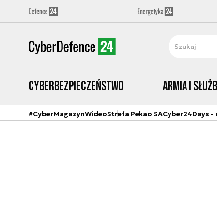
Cyberbezpieczeństwo
Armia i Służ
#CyberMagazyn
Wideo
Strefa Pekao SA
Cyber24Days - r