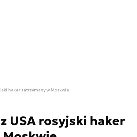
jski haker zatrzymany w Moskwie
 USA rosyjski haker
 Moskwie