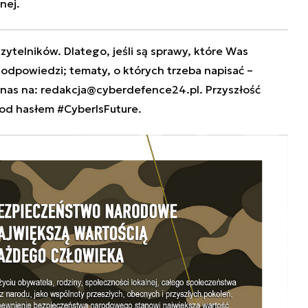
nej.
zytelników. Dlatego, jeśli są sprawy, które Was
e odpowiedzi; tematy, o których trzeba napisać –
 nas na:
redakcja@cyberdefence24.pl
. Przyszłość
od hasłem #CyberIsFuture.