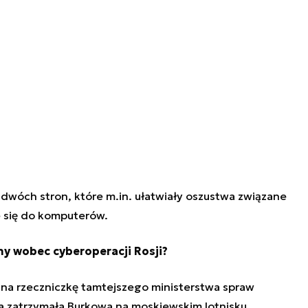
wóch stron, które m.in. ułatwiały oszustwa związane
e się do komputerów.
lny wobec cyberoperacji Rosji?
 na rzeczniczkę tamtejszego ministerstwa spraw
a zatrzymała Burkowa na moskiewskim lotnisku.