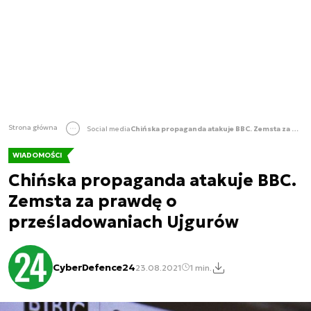
Strona główna
Social media
Chińska propaganda atakuje BBC. Zemsta za prawdę o prześladowaniach Ujgurów
WIADOMOŚCI
Chińska propaganda atakuje BBC.
Zemsta za prawdę o
prześladowaniach Ujgurów
CyberDefence24
23.08.2021
1 min.