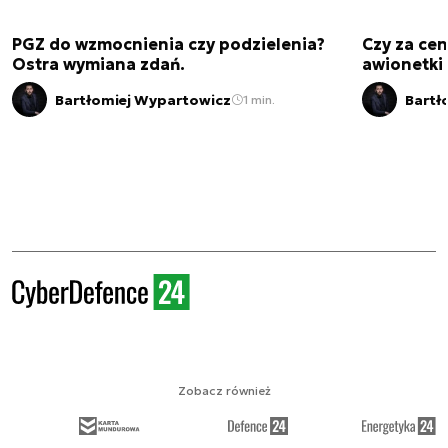
PGZ do wzmocnienia czy podzielenia?
Czy za cen
Ostra wymiana zdań.
awionetki 
Bartłomiej Wypartowicz
Bartł
1 min.
Zobacz również