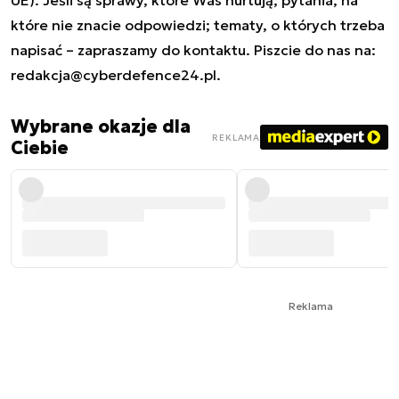
UE). Jeśli są sprawy, które Was nurtują; pytania, na
które nie znacie odpowiedzi; tematy, o których trzeba
napisać – zapraszamy do kontaktu. Piszcie do nas na:
redakcja@cyberdefence24.pl
.
Wybrane okazje dla
REKLAMA
Ciebie
Reklama