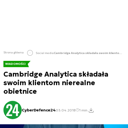
Strona główna
Social media
Cambridge Analytica składała swoim klientom nierealne obietnice
WIADOMOŚCI
Cambridge Analytica składała
swoim klientom nierealne
obietnice
CyberDefence24
03.04.2018
1 min.