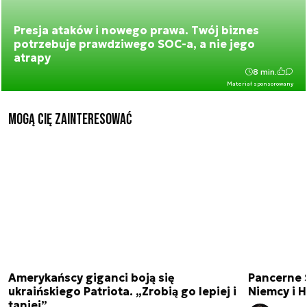
Presja ataków i nowego prawa. Twój biznes
potrzebuje prawdziwego SOC-a, a nie jego
atrapy
8 min.
Materiał sponsorowany
Mogą Cię zainteresować
Amerykańscy giganci boją się
Pancerne S
ukraińskiego Patriota. „Zrobią go lepiej i
Niemcy i H
taniej”