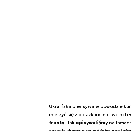
Ukraińska ofensywa w obwodzie kursk
mierzyć się z porażkami na swoim te
fronty
. Jak
opisywaliśmy
na łamac
zaczęła dystrybuować fałszywe info