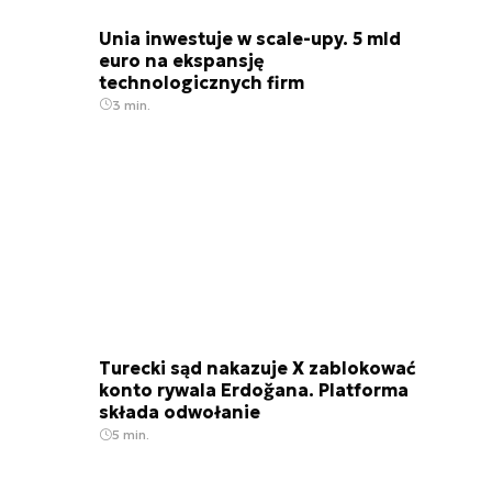
Unia inwestuje w scale-upy. 5 mld
euro na ekspansję
technologicznych firm
3 min.
Turecki sąd nakazuje X zablokować
konto rywala Erdoğana. Platforma
składa odwołanie
5 min.