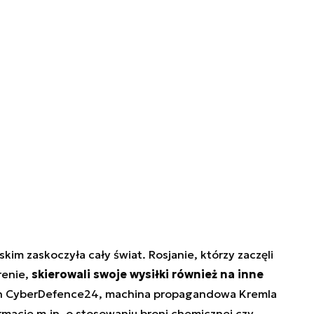
im zaskoczyła cały świat. Rosjanie, którzy zaczęli
renie,
skierowali swoje wysiłki również na inne
h CyberDefence24, machina propagandowa Kremla
rmacje m.in. o stosowaniu broni chemicznej czy