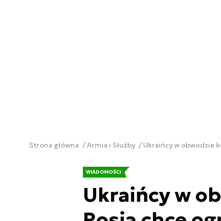
Strona główna
Armia i Służby
Ukraińcy w obwodzie k
WIADOMOŚCI
Ukraińcy w o
Rosja chce og