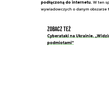
podłączoną do internetu
. W ten s
wywiadowczych o danym obszarze t
Zobacz też
Cyberataki na Ukrainie. „Widz
podmiotami”