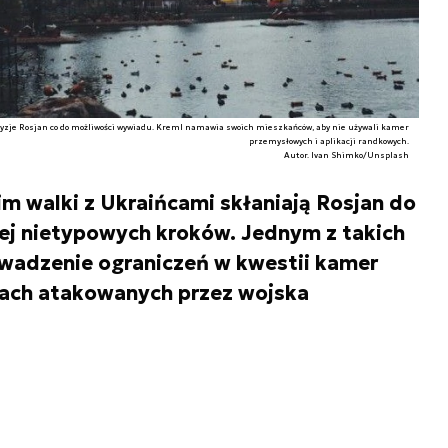
yzje Rosjan co do możliwości wywiadu. Kreml namawia swoich mieszkańców, aby nie używali kamer
przemysłowych i aplikacji randkowych.
Autor. Ivan Shimko/Unsplash
m walki z Ukraińcami skłaniają Rosjan do
ej nietypowych kroków. Jednym z takich
wadzenie ograniczeń w kwestii kamer
riach atakowanych przez wojska