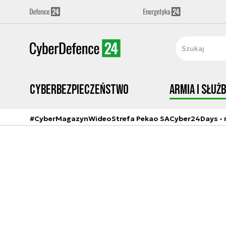
Cyberbezpieczeństwo
Armia i Służ
#CyberMagazyn
Wideo
Strefa Pekao SA
Cyber24Days - r