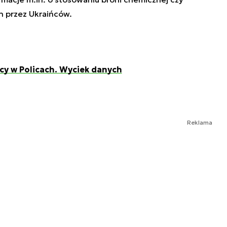
 przez Ukraińców.
cy w Policach. Wyciek danych
Reklama