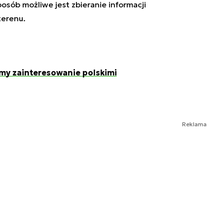
posób możliwe jest zbieranie informacji
erenu.
imy zainteresowanie polskimi
Reklama