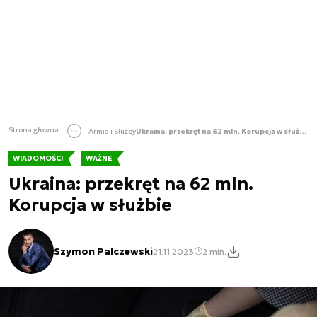
Strona główna
Armia i Służby
Ukraina: przekręt na 62 mln. Korupcja w służbie
WIADOMOŚCI
WAŻNE
Ukraina: przekręt na 62 mln.
Korupcja w służbie
Szymon Palczewski
21.11.2023
2 min.