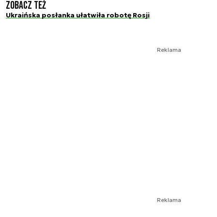
Zobacz też
Ukraińska posłanka ułatwiła robotę Rosji
Reklama
Reklama