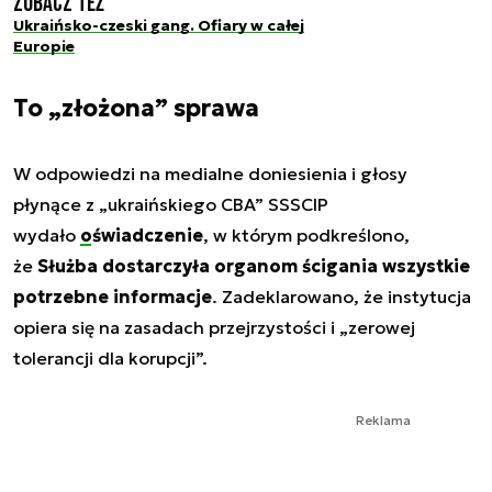
Zobacz też
Ukraińsko-czeski gang. Ofiary w całej
Europie
To „złożona” sprawa
W odpowiedzi na medialne doniesienia i głosy
płynące z „ukraińskiego CBA” SSSCIP
wydało
oświadczenie
, w którym podkreślono,
że
Służba dostarczyła organom ścigania wszystkie
potrzebne informacje
. Zadeklarowano, że instytucja
opiera się na zasadach przejrzystości i „zerowej
tolerancji dla korupcji”.
Reklama