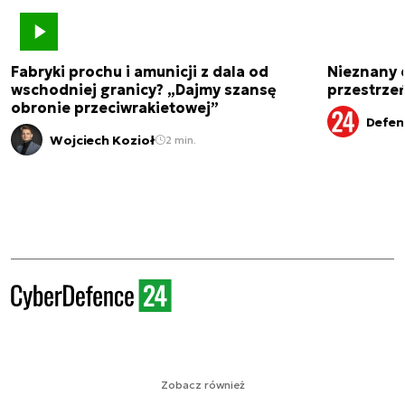
Fabryki prochu i amunicji z dala od
Nieznany 
wschodniej granicy? „Dajmy szansę
przestrze
obronie przeciwrakietowej”
Defen
Wojciech Kozioł
2 min.
Zobacz również