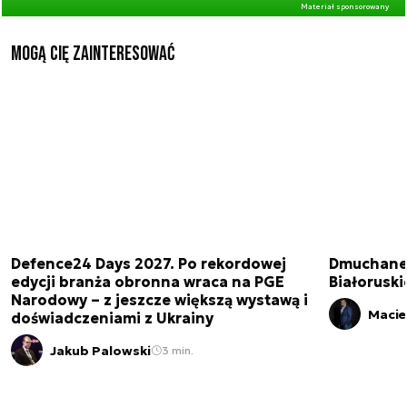
Materiał sponsorowany
Mogą Cię zainteresować
Defence24 Days 2027. Po rekordowej
Dmuchane 
edycji branża obronna wraca na PGE
Białorusk
Narodowy – z jeszcze większą wystawą i
Macie
doświadczeniami z Ukrainy
Jakub Palowski
3 min.