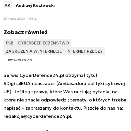
AK
Andrzej Kozłowski
23 marca 2020, 14:51
Zobacz również
FSB
CYBERBEZPIECZEŃSTWO
ZAGROŻENIA W INTERNECIE
INTERNET RZECZY
pokaż wszystkie
Serwis CyberDefence24.pl otrzymał tytuł
#DigitalEUAmbassador (Ambasadora polityki cyfrowej
UE). Jeśli są sprawy, które Was nurtują; pytania, na
które nie znacie odpowiedzi; tematy, o których trzeba
napisać – zapraszamy do kontaktu. Piszcie do nas na:
redakcja@cyberdefence24.pl
.