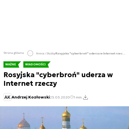
Strona główna
Armia i Służby
Rosyjska "cyberbroń" uderza w Internet rzeczy
WAŻNE
WIADOMOŚCI
Rosyjska "cyberbroń" uderza w
Internet rzeczy
AK
Andrzej Kozłowski
23.03.2020
1 min.