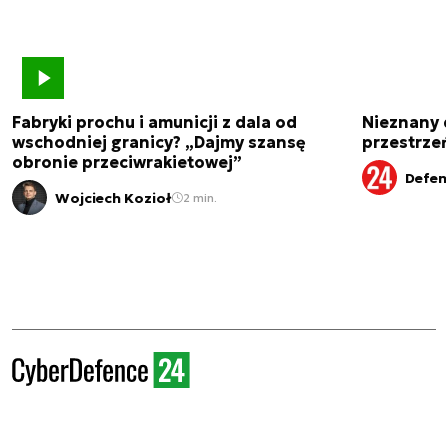
Fabryki prochu i amunicji z dala od
Nieznany 
wschodniej granicy? „Dajmy szansę
przestrze
obronie przeciwrakietowej”
Defen
Wojciech Kozioł
2 min.