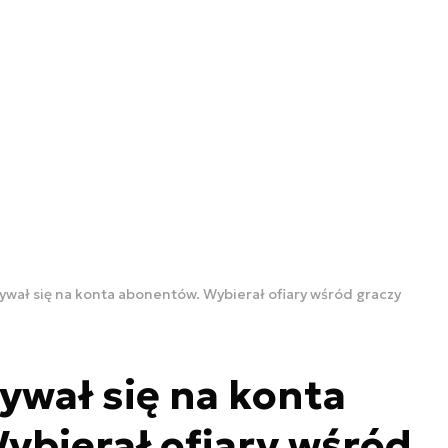
ywał się na konta abonentów. Wybierał ofiary wśród graczy
ywał się na konta
ybierał ofiary wśród