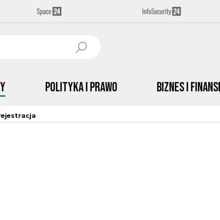
by
Polityka i prawo
Biznes i Finans
ejestracja