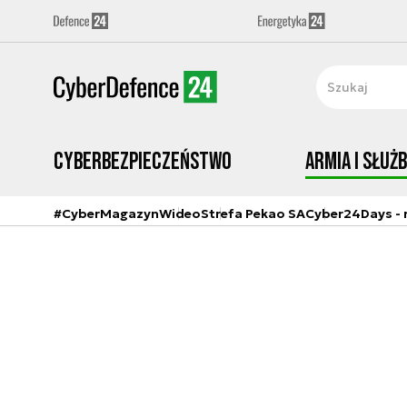
Cyberbezpieczeństwo
Armia i Służ
#CyberMagazyn
Wideo
Strefa Pekao SA
Cyber24Days - r