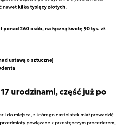
ić nawet
kilka tysięcy złotych
.
ł ponad 260 osób, na łączną kwotę 90 tys. zł
.
nad ustawą o sztucznej
zydenta
17 urodzinami, część już po
rli do miejsca, z którego nastolatek miał prowadzić
ni przedmioty powiązane z przestępczym procederem,