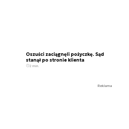
Oszuści zaciągnęli pożyczkę. Sąd
stanął po stronie klienta
2 min.
Reklama