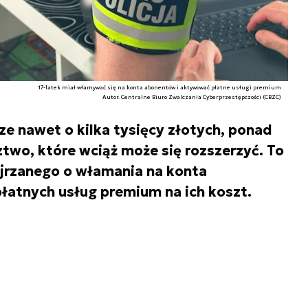
17-latek miał włamywać się na konta abonentów i aktywować płatne usługi premium
Autor. Centralne Biuro Zwalczania Cyberprzestępczości (CBZC)
ze nawet o kilka tysięcy złotych, ponad
two, które wciąż może się rozszerzyć. To
ejrzanego o włamania na konta
atnych usług premium na ich koszt.