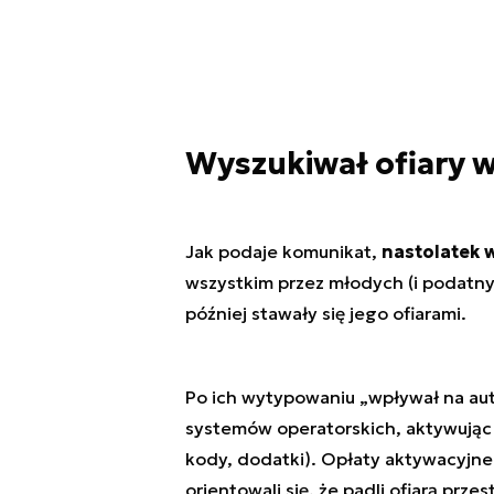
Wyszukiwał ofiary 
Jak podaje komunikat,
nastolatek 
wszystkim przez młodych (i podatny
później stawały się jego ofiarami.
Po ich wytypowaniu „
wpływał na au
systemów operatorskich, aktywując 
kody, dodatki). Opłaty aktywacyjne 
orientowali się, że padli ofiarą prz