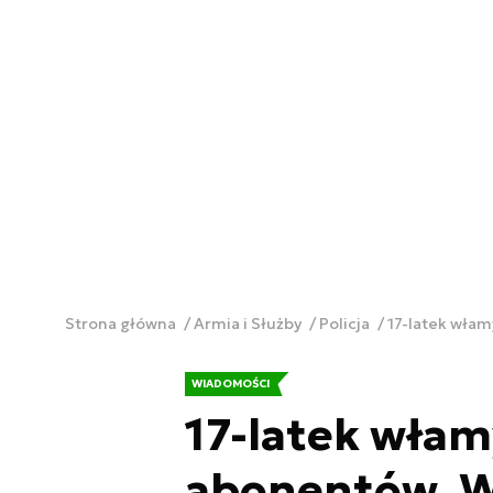
Strona główna
Armia i Służby
Policja
17-latek włam
WIADOMOŚCI
17-latek włam
abonentów. W