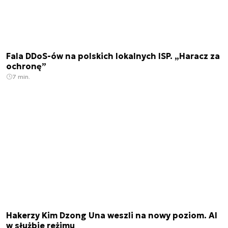
Fala DDoS-ów na polskich lokalnych ISP. „Haracz za
ochronę”
7 min.
Hakerzy Kim Dzong Una weszli na nowy poziom. AI
w służbie reżimu