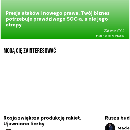
Presja ataków i nowego prawa. Twój biznes
potrzebuje prawdziwego SOC-a, a nie jego
atrapy
8 min.
Materiał sponsorowany
Mogą Cię zainteresować
Rosja zwiększa produkcję rakiet.
Rusza bud
Ujawniono liczby
Macie