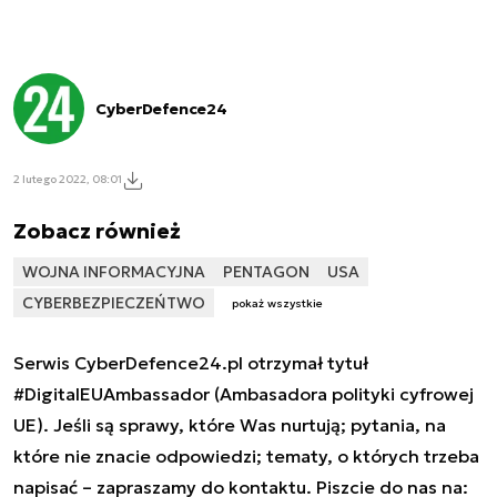
CyberDefence24
2 lutego 2022, 08:01
Zobacz również
WOJNA INFORMACYJNA
PENTAGON
USA
CYBERBEZPIECZEŃTWO
pokaż wszystkie
Serwis CyberDefence24.pl otrzymał tytuł
#DigitalEUAmbassador (Ambasadora polityki cyfrowej
UE). Jeśli są sprawy, które Was nurtują; pytania, na
które nie znacie odpowiedzi; tematy, o których trzeba
napisać – zapraszamy do kontaktu. Piszcie do nas na: