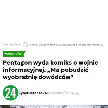
Strona główna
Armia i Służby
Pentagon wyda komiks o wojnie informacyjnej. „Ma pobudzić wyobraźnię dowódców”
WIADOMOŚCI
Pentagon wyda komiks o wojnie
informacyjnej. „Ma pobudzić
wyobraźnię dowódców”
CyberDefence24
02.02.2022
2 min.