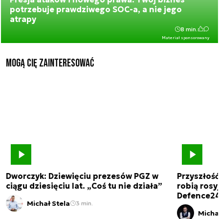
potrzebuje prawdziwego SOC-a, a nie jego
atrapy
8 min.
Materiał sponsorowany
Mogą Cię zainteresować
Dworczyk: Dziewięciu prezesów PGZ w
Przyszłoś
ciągu dziesięciu lat. „Coś tu nie działa”
robią rosyj
Defence2
Michał Stela
3 min.
Micha