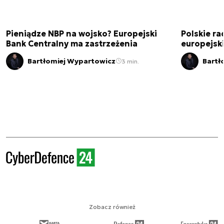
Pieniądze NBP na wojsko? Europejski
Polskie ra
Bank Centralny ma zastrzeżenia
europejski
Bartłomiej Wypartowicz
Bartł
3 min.
Zobacz również