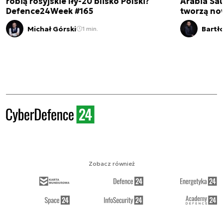
robią rosyjskie Iły-20 blisko Polski?
Arabia Sau
Defence24Week #165
tworzą no
Michał Górski
Bartł
1 min.
Zobacz również