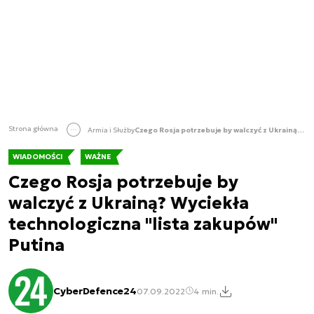
Strona główna
Armia i Służby
Czego Rosja potrzebuje by walczyć z Ukrainą? Wyciekła technologiczna "lista zakupów" Putina
WIADOMOŚCI
WAŻNE
Czego Rosja potrzebuje by
walczyć z Ukrainą? Wyciekła
technologiczna "lista zakupów"
Putina
CyberDefence24
07.09.2022
4 min.