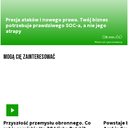
Presja ataków i nowego prawa. Twój biznes
potrzebuje prawdziwego SOC-a, a nie jego
atrapy
8 min.
Materiał sponsorowany
Mogą Cię zainteresować
Przyszłość przemysłu obronnego. Co
Powstaje 