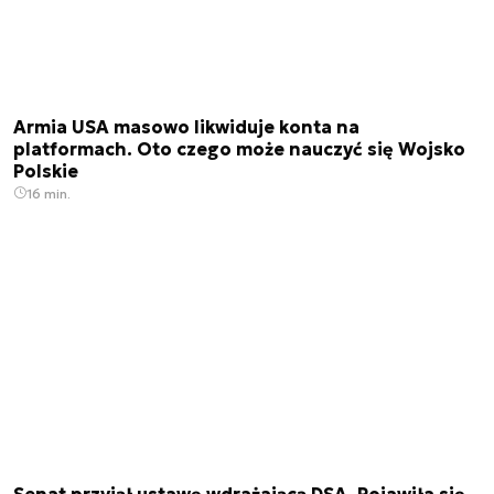
Armia USA masowo likwiduje konta na
platformach. Oto czego może nauczyć się Wojsko
Polskie
16 min.
Senat przyjął ustawę wdrażającą DSA. Pojawiła się