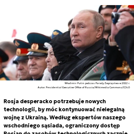
Władimir Putin podczas Parady Zwycięstwa w 2022 r.
Autor. Presidential Executive Office of Russia/Wikimedia Commons/CC4.0
Rosja desperacko potrzebuje nowych
technologii, by móc kontynuować nielegalną
wojnę z Ukrainą. Według ekspertów naszego
wschodniego sąsiada, ograniczony dostęp
Rosjan do zasobów technologicznych zacznie