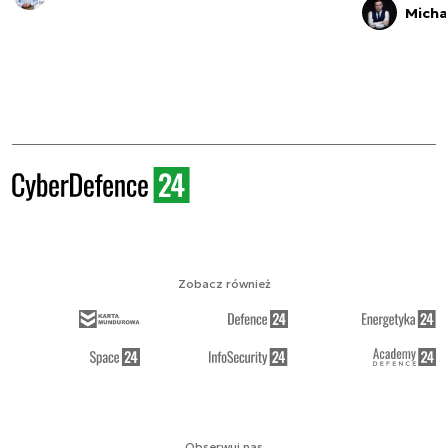
Micha
Zobacz również
Obserwuj nas