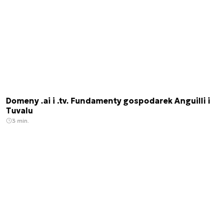
Domeny .ai i .tv. Fundamenty gospodarek Anguilli i
Tuvalu
3 min.