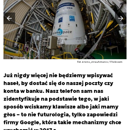
Następny slajd
Poprzedni slajd
Fot. ervins_strauhmanis / Flickr.com
Już nigdy więcej nie będziemy wpisywać
haseł, by dostać się do naszej poczty czy
konta w banku. Nasz telefon sam nas
zidentyfikuje na podstawie tego, w jaki
sposób wciskamy klawisze albo jaki mamy
głos – to nie futurologia, tylko zapowiedzi
firmy Google, która takie mechanizmy chce