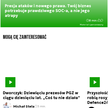
Presja ataków i nowego prawa. Twój biznes
potrzebuje prawdziwego SOC-a, a nie jego
atrapy
8 min.
Materiał sponsorowany
Mogą Cię zainteresować
Dworczyk: Dziewięciu prezesów PGZ w
Przyszłoś
ciągu dziesięciu lat. „Coś tu nie działa”
robią rosyj
Defence2
Michał Stela
3 min.