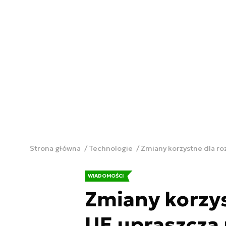
Strona główna
Technologie
Zmiany korzystne dla roz
WIADOMOŚCI
Zmiany korzys
UE upraszcza 