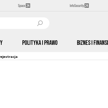
by
Polityka i prawo
Biznes i Finans
ejestracja