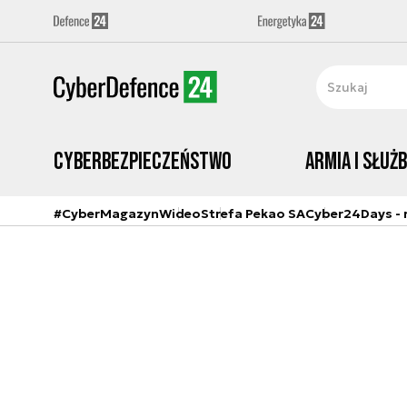
Cyberbezpieczeństwo
Armia i Służ
#CyberMagazyn
Wideo
Strefa Pekao SA
Cyber24Days - r