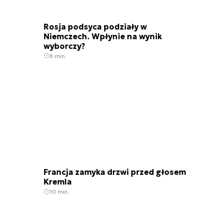
Rosja podsyca podziały w
Niemczech. Wpłynie na wynik
wyborczy?
6 min.
Francja zamyka drzwi przed głosem
Kremla
10 min.