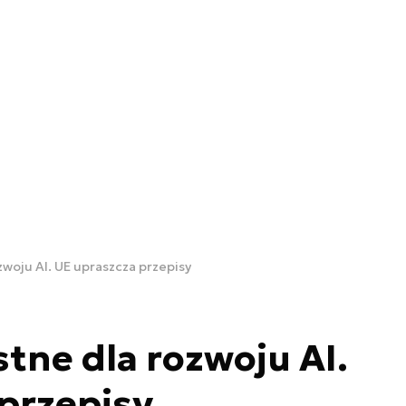
woju AI. UE upraszcza przepisy
tne dla rozwoju AI.
przepisy