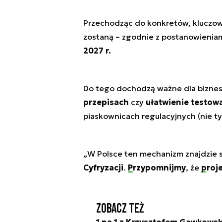
Przechodząc do konkretów, kluczow
zostaną – zgodnie z postanowienia
2027 r.
Do tego dochodzą ważne dla biznes
przepisach
czy
ułatwienie testow
piaskownicach regulacyjnych (nie t
„
W Polsce ten mechanizm znajdzie s
Cyfryzacji
.
Przypomnijmy
, że
proj
Zobacz też