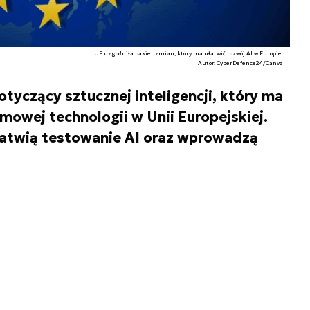
UE uzgodniła pakiet zmian, który ma ułatwić rozwój AI w Europie.
Autor. CyberDefence24/Canva
tyczący sztucznej inteligencji, który ma
mowej technologii w Unii Europejskiej.
atwią testowanie AI oraz wprowadzą