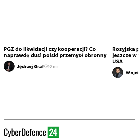
PGZ do likwidacji czy kooperacji? Co
Rosyjska 
naprawdę dusi polski przemysł obronny
jeszcze w 
USA
Jędrzej Graf
10 min.
Wojci