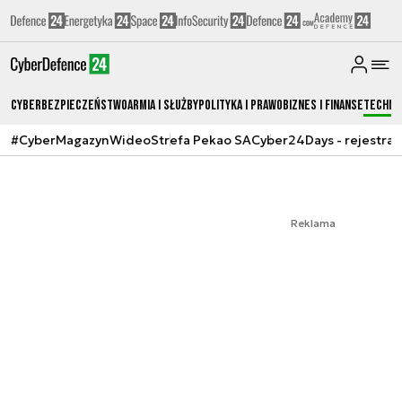
Cyberbezpieczeństwo
Armia i Służby
Polityka i prawo
Biznes i Finanse
Techno
#CyberMagazyn
Wideo
Strefa Pekao SA
Cyber24Days - rejestrac
Reklama